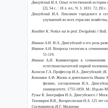
Двигубский И.А.
Опыт естественной истории всех
[2], 54 с. : 18 л. ил.; Ч. 3. 1831. 72, [9] с.
Двигубский И.А.
Лексикон городского и сел
улучшений во всех отраслях хозяйства, 
Rouillier K.
Notice sur le prof. Dwigubski // Bull
Иванов А.Н.
И.А. Двигубский и его роль разви
Иванов А.Н.
Вопросы геологии в сочинениях И.
51-119.
Иванов А.Н.
Комментарии к сочинениям И
естествоиспытателей первой половины 
Колосов Г.А.
Профессор И.А. Двигубский: (К ст
Кононков А.Ф.
Жизнь и деятельность Ивана Ал
физике, составленная И.А. Двигубс
университете. 1755-1859. М.: Изд-во МГ
Рулье К.
Биография И.А. Двигубского // Моск.
Тихомиров В.В., Воскресенская Н.А.
125 лет со
Составитель И.Г. Малахова