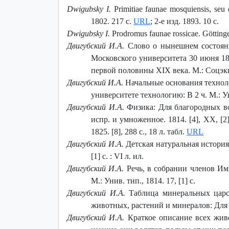
Dwigubsky I.
Primitiae faunae mosquiensis, se
1802. 217 c.
URL
; 2-е изд. 1893. 10 с.
Dwigubsky I.
Prodromus faunae rossicae. Götting
Двигубский И.А.
Слово о нынешнем состояни
Московского университета 30 июня 1806
первой половины XIX века. М.: Соцэкги
Двигубский И.А.
Начальные основания техноло
университете технологию: В 2 ч. М.: Уни
Двигубский И.А.
Физика: Для благородных восп
испр. и умноженное. 1814. [4], XX, [2], 
1825. [8], 288 с., 18 л. табл.
URL
Двигубский И.А.
Детская натуральная история
[1] с. : VI л. ил.
Двигубский И.А.
Речь, в собрании членов Имп
М.: Унив. тип., 1814. 17, [1] с.
Двигубский И.А.
Таблица минеральных царст
животных, растений и минералов: Для б
Двигубский И.А.
Краткое описание всех живо