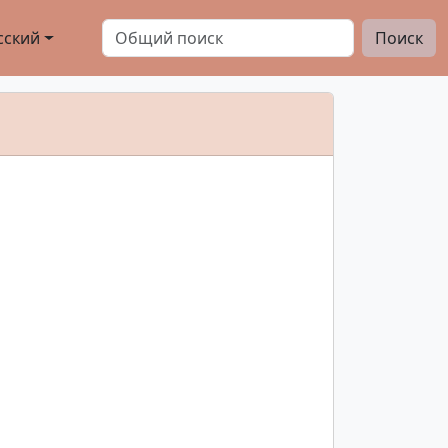
сский
Поиск