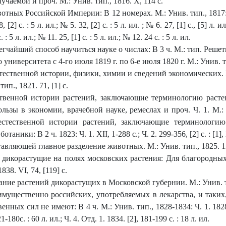
чаемой и проч. М.: Унив. тип., 1816. X, 114 с.
х Российской Империи: В 12 номерах. М.: Унив. тип., 1817: № 1. [4
, [2] с. : 5 л. ил.; № 5. 32, [2] с. : 5 л. ил. ; № 6. 27, [1] с., [5] л. ил
. : 5 л. ил.; № 11. 25, [1] с. : 5 л. ил.; № 12. 24 с. : 5 л. ил.
айший способ научиться науке о числах: В 3 ч. М.: тип. Решет
ниверситета с 4-го июля 1819 г. по 6-е июля 1820 г. М.: Унив. ти
ественной истории, физики, химии и сведений экономических. М
ип., 1821. 71, [1] с.
твенной истории растений, заключающие терминологию расте
ьзы в экономии, врачебной науке, ремеслах и проч. Ч. 1. М.: Ун
естественной истории растений, заключающие терминологию
ики: В 2 ч. 1823: Ч. 1. XII, 1-288 с.; Ч. 2. 299-356, [2] с. : [1], 
вляющей главное разделение животных. М.: Унив. тип., 1825. 12
 дикорастущие на полях московских растения: Для благородны
1838. VI, 74, [119] c.
ие растений дикорастущих в Московской губернии. М.: Унив. ти
мущественно российских, употребляемых в лекарства, и таки
ых сил не имеют: В 4 ч. М.: Унив. тип., 1828-1834: Ч. 1. 1828. [2]
21-180с. : 60 л. ил.; Ч. 4. Отд. 1. 1834. [2], 181-199 с. : 18 л. ил.