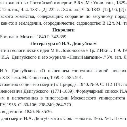
 животных Российской империи: В 6 ч. М.: Унив. тип., 1829-1833: Ч
 : 12 л. ил.; Ч. 4. 1831. [2], 225 с. : 84 л. ил.; Ч. 6. 1833. [12], 96, [2] с
ьского хозяйства, содержащий: собрание по азбучному поря
как-то: в земледелии, огородничестве, садоводстве: В 12 т. М.: 
Некрологи
. Soc. natur. Moscou. 1840 P. 342-359.
Литература об И.А. Двигубском
тии геологических идей М.В. Ломоносова // Тр. ИИЕиТ. Т. 9. 195
А. Двигубского и его журнале «Новый магазин» // Уч. зап. Яросл
.А. Двигубского «О нынешнем состоянии земной поверхно
XIX века. М.: Соцэкгиз, 1959. С. 585-591.
олетию со дня его смерти) // Природа. 1940. № 9. С. 112-114 : п
ексеевича Двигубского. (1771-1839); Формулярный список И.А.
ким и напечатанная в типографии Московского университета 
У, 1955. С. 80-106; 238-240; 264-270.
 ведомости. 1840. № 35/36.
 дня смерти И.А. Двигубского // Сов. геология. 1965. № 1. Памятн