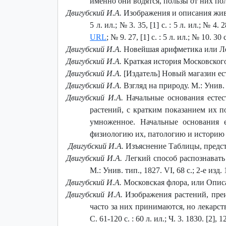
именно они водятся, пользы от них полу
Двигубский И.А.
Изображения и описания животны
5 л. ил.; № 3. 35, [1] с. : 5 л. ил.; № 4. 28
URL
; № 9. 27, [1] с. : 5 л. ил.; № 10. 30 с
Двигубский И.А.
Новейшая арифметика или Легч
Двигубский И.А.
Краткая история Московского у
Двигубский И.А.
[Издатель] Новый магазин ест
Двигубский И.А.
Взгляд на природу. М.: Унив. т
Двигубский И.А.
Начальные основания естес
растений, с кратким показанием их пол
умноженное. Начальные основания 
физиологию их, патологию и историю ботан
Двигубский И.А.
Изъяснение Таблицы, предста
Двигубский И.А.
Легкий способ распознавать
М.: Унив. тип., 1827. VI, 68 c.; 2-е изд. 
Двигубский И.А.
Московская флора, или Описан
Двигубский И.А.
Изображения растений, преи
часто за них принимаются, но лекарственн
С. 61-120 с. : 60 л. ил.; Ч. 3. 1830. [2], 1