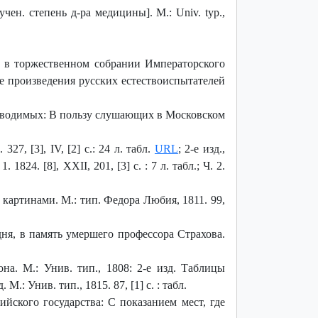
а учен. степень д-ра медицины]. M.: Univ. typ.,
е в торжественном собрании Императорского
ные произведения русских естествоиспытателей
изводимых: В пользу слушающих в Московском
7, [3], IV, [2] с.: 24 л. табл.
URL
; 2-е изд.,
1824. [8], XXII, 201, [3] с. : 7 л. табл.; Ч. 2.
картинами. М.: тип. Федора Любия, 1811. 99,
ня, в память умершего профессора Страхова.
а. М.: Унив. тип., 1808: 2-е изд. Таблицы
: Унив. тип., 1815. 87, [1] с. : табл.
йского государства: С показанием мест, где