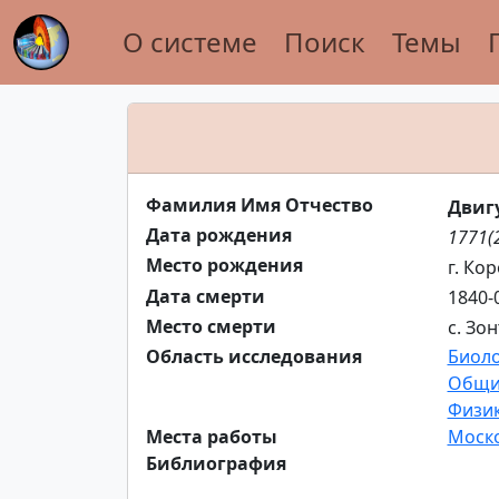
О системе
Поиск
Темы
Фамилия Имя Отчество
Двиг
Дата рождения
1771(
Место рождения
г. Ко
Дата смерти
1840-
Место смерти
с. Зо
Область исследования
Биоло
Общи
Физик
Места работы
Моско
Библиография