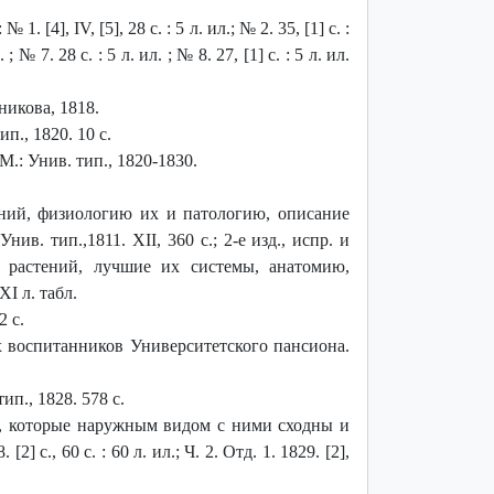
], IV, [5], 28 с. : 5 л. ил.; № 2. 35, [1] с. :
. ; № 7. 28 с. : 5 л. ил. ; № 8. 27, [1] с. : 5 л. ил.
никова, 1818.
п., 1820. 10 с.
.: Унив. тип., 1820-1830.
ний, физиологию их и патологию, описание
ив. тип.,1811. XII, 360 с.; 2-е изд., испр. и
 растений, лучшие их системы, анатомию,
XI л. табл.
 с.
х воспитанников Университетского пансиона.
п., 1828. 578 с.
х, которые наружным видом с ними сходны и
 с., 60 с. : 60 л. ил.; Ч. 2. Отд. 1. 1829. [2],