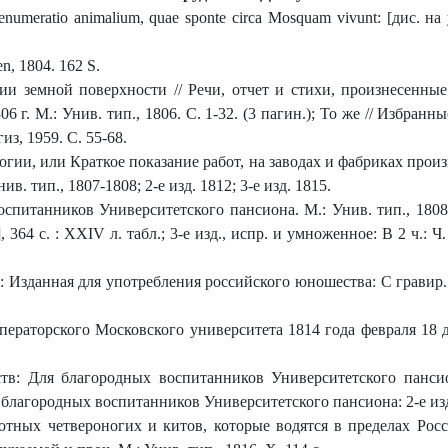
u enumeratio animalium, quae sponte circa Mosquam vivunt: [дис. н
en, 1804. 162 S.
и земной поверхности // Речи, отчет и стихи, произнесенны
 г. М.: Унив. тип., 1806. С. 1-32. (3 пагин.); То же // Избран
з, 1959. С. 55-68.
гии, или Краткое показание работ, на заводах и фабриках про
в. тип., 1807-1808; 2-е изд. 1812; 3-е изд. 1815.
итанников Университетского пансиона. М.: Унив. тип., 1808. 32
364 с. : XXIV л. табл.; 3-е изд., испр. и умноженное: В 2 ч.: Ч. 1. 
: Изданная для употребления российского юношества: С гравир. 
ераторского Московского университета 1814 года февраля 18 д
в: Для благородных воспитанников Университетского пансион
лагородных воспитанников Университетского пансиона: 2-е изд. М.
тных четвероногих и китов, которые водятся в пределах Росси