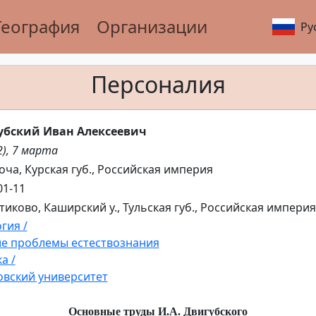
География
Организации
Ру
Персоналия
убский Иван Алексеевич
2), 7 марта
роча, Курская губ., Российская империя
01-11
нтиково, Каширский у., Тульская губ., Российская империя
гия /
е проблемы естествознания
а /
вский университет
Основные труды И.А. Двигубского