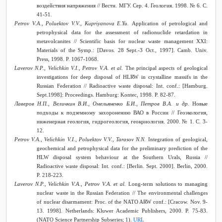
воздействия напряжения // Вестн. МГУ. Сер. 4. Геология. 1998.
№ 6.
С
.
41-51.
Petrov V.A., Poluektov V.V., Kupriyanova E.Yu.
Application of petrological and
petrophysical data for the assessment of radionuclide retardation in
metavolcanites // Scientific basis for nuclear waste management XXI:
Materials of the Symp.: [Davos. 28 Sept.-3 Oct., 1997]. Camb. Univ.
Press, 1998. P. 1067-1068.
Laverov N.P., Velichkin V.I., Petrov V.A. et al.
The principal aspects of geological
investigations for deep disposal of HLRW in crystalline massifs in the
Russian Federation // Radioactive waste disposal: Int. conf.: [Hamburg.
Sept.1998]: Proceedings. Hamburg: Kontec, 1998. P. 82-87.
Лаверов
Н
.
П
.,
Величкин
В
.
И
.,
Омельяненко
Б
.
И
.,
Петров
В
.
А
.
и
др
.
Новые
подходы к подземному захоронению ВАО в России // Геоэкология,
инженерная геология, гидрогеология, геокриология.
2000. № 1.
С
. 3-
12.
Petrov V.A., Velichkin V.I., Poluektov V.V., Tarasov N.N.
Integration of geological,
geochemical and petrophysical data for the preliminary prediction of the
HLW disposal system behaviour at the Southern Urals, Russia //
Radioactive waste disposal: Int. conf.: [Berlin. Sept. 2000]. Berlin, 2000.
P. 218-223.
Laverov N.P., Velichkin V.A., Petrov V.A. et al.
Long-term solutions to managing
nuclear waste in the Russian Federation // The environmental challenges
of nuclear disarmament: Proc. of the NATO ARW
с
onf.: [Cracow. Nov. 9-
13. 1998]. Netherlands: Kluwer Academic Publishers, 2000. P. 75-83.
(NATO Science Partnership Subseries; 1).
URL