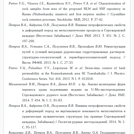
Petrov
V
.
G
.,
Vlasova
I
.
E
.,
Kuzmenkova
N
.
V
.,
Petrov
V
.
A
.
et
al
.
Characterization of
rock samples from area of the proposed HLW and SNF repository in
Russia (Nizhnekansky massive) and first sorption studies // Crystalline
rock retention processes. Stockholm
:
SKB
, 2012. P. 37-42.
Петров В.А., Андреева О.В., Полуэктов В.В.
Влияние петрофизических свойств
и деформаций пород на метасоматические процессы в Стрельцовской
кальдере (Восточное Забайкалье) // Докл. РАН. 2013. Т. 451. № 2. С.
197-200.
Петров В.А., Устинов С.А., Полуэктов В.В., Прокофьев В.Ю.
Реконструкция
путей и условий миграции рудоносных гидротермальных растворов:
структурно-геологический и термобарогеохимический подход //
Вестн. РФФИ. 2013. № 1. С. 27-33.
Petrov
V
.
A
.,
Poluektov
V
.
V
.,
Lespinasse
M
.
et
al
.
Stress-time context of fault
permeability at the Krasnokamensk area SE Transbaikalia // J. Physics:
Conference Series. Vol
. 416. 2013.
N
1.
P
. 012018.
Мальковский В.И., Петров В.А., Диков Ю.П. и др.
Анализ коллоидных форм
переноса урана подземными водами на U-Mо-месторождениях
Стрельцовского рудного поля (Восточное Забайкалье) // Докл. РАН.
2014. Т. 454. № 1. С. 81-83.
Петров В.А., Андреева О.В., Полуэктов В.В.
Влияние петрофизических свойств
и деформаций пород на вертикальную зональность метасоматитов в
ураноносных вулканических структурах (на примере Стрельцовской
кальдеры, Забайкалье) // Геология рудных месторождений. 2014. № 2.
С. 95-117.
Коваленко Д.В., Петров В.А., Полуэктов В.В., Агеева О.А.
Геодинамические