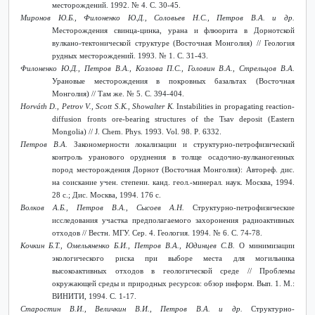
месторождений. 1992. № 4. С. 30-45.
Миронов Ю.Б., Филоненко Ю.Д., Соловьев Н.С., Петров В.А. и др.
Месторождения свинца-цинка, урана и флюорита в Дорнотской
вулкано-тектонической структуре (Восточная Монголия) // Геология
рудных месторождений. 1993. № 1. С. 31-43.
Филоненко Ю.Д., Петров В.А., Козлова П.С., Головин В.А., Стрельцов В.А.
Урановые месторождения в покровных базальтах (Восточная
Монголия) // Там же.
№ 5.
С
. 394-404.
Horváth D., Petrov V., Scott S.K., Showalter K.
Instabilities in propagating reaction-
diffusion fronts ore-bearing structures of the Tsav deposit (Eastern
Mongolia) // J. Chem. Phys
. 1993.
Vol
. 98.
P
. 6332.
Петров В.А.
Закономерности локализации и структурно-петрофизический
контроль уранового оруднения в толще осадочно-вулканогенных
пород месторождения Дорнот (Восточная Монголия): Автореф. дис.
на соискание учен. степени. канд. геол.-минерал. наук. Москва, 1994.
28 с.; Дис. Москва, 1994. 176 с.
Волков А.Б., Петров В.А., Сысоев А.Н.
Структурно-петрофизические
исследования участка предполагаемого захоронения радиоактивных
отходов // Вестн. МГУ. Сер. 4. Геология. 1994. № 6. С. 74-78.
Кочкин Б.Т., Омельяненко Б.И., Петров В.А., Юдинцев С.В.
О минимизации
экологического риска при выборе места для могильника
высокоактивных отходов в геологической среде // Проблемы
окружающей среды и природных ресурсов: обзор информ. Вып. 1. М.:
ВИНИТИ, 1994. С. 1-17.
Старостин В.И., Величкин В.И., Петров В.А. и др.
Структурно-