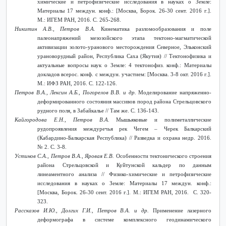
химические и петрофизические исследования в науках о Земле:
Материалы 17 междун. конф.: [Москва, Борок. 26-30 сент. 2016 г.].
М.: ИГЕМ РАН, 2016. С. 265-268.
Никитин А.В., Петров В.А.
Кинематика разломообразования и поле
палеонапряжений мезозойского этапа тектоно-магматической
активизации золото-уранового месторождения Северное, Эльконский
урановорудный район, Республика Саха (Якутия) // Тектонофизика и
актуальные вопросы наук о Земле: 4 тектонофиз. конф.: Материалы
докладов всерос. конф. с междун. участием: [Москва. 3-8 окт. 2016 г.].
М.: ИФЗ РАН, 2016. С. 122-126.
Петров В.А., Лексин А.Б., Погорелов В.В. и др.
Моделирование напряженно-
деформированного состояния массивов пород района Стрельцовского
рудного поля, в Забайкалье // Там же. С. 136-143.
Кайгородова Е.Н., Петров В.А.
Мышьяковые и полиметаллические
рудопроявления междуречья рек Чегем – Черек Балкарский
(Кабардино-Балкарская Республика) // Разведка и охрана недр. 2016.
№ 2. С. 3-8.
Устинов С.А., Петров В.А., Яровая Е.В.
Особенности тектонического строения
района Стрельцовской и Куйтунской кальдер по данным
линеаментного анализа // Физико-химические и петрофизические
исследования в науках о Земле: Материалы 17 междун. конф.:
[Москва, Борок. 26-30 сент. 2016 г.]. М.: ИГЕМ РАН, 2016. С. 320-
323.
Рассказов И.Ю., Долгих Г.И., Петров В.А. и др.
Применение лазерного
деформографа в системе комплексного геодинамического