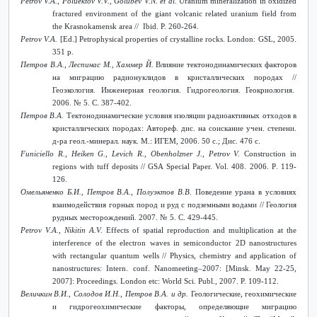
Petrov V.A., Poluektov V.V., Golubev V.N. et al.
Uranium mineralization in oxidized
fractured environment of the giant volcanic related uranium field from
the Krasnokamensk area // Ibid. P. 260-264.
Petrov V.A.
[Ed.] Petrophysical properties of crystalline rocks. London
:
GSL
, 2005.
351
p
.
Петров В.А., Леспинас М., Хаммер Й.
Влияние тектонодинамических факторов
на миграцию радионуклидов в кристаллических породах //
Геоэкология. Инженерная геология. Гидрогеология. Геокриология.
2006. № 5. С. 387-402.
Петров В.А.
Тектонодинамические условия изоляции радиоактивных отходов в
кристаллических породах: Автореф. дис. на соискание учен. степени.
д-ра геол.-минерал. наук. М
.:
ИГЕМ
, 2006. 50
с
.;
Дис
. 476
с
.
Funiciello R., Heiken G., Levich R., Obenholzner J., Petrov V.
Construction in
regions with tuff deposits // GSA Special Paper. Vol
. 408. 2006.
P
. 119-
126.
Омельяненко Б.И., Петров В.А., Полуэктов В.В.
Поведение урана в условиях
взаимодействия горных пород и руд с подземными водами // Геология
рудных месторождений.
2007. № 5.
С
. 429-445.
Petrov V.A., Nikitin A.V.
Effects of spatial reproduction and multiplication at the
interference of the electron waves in semiconductor 2D nanostructures
with rectangular quantum wells // Physics, chemistry and application of
nanostructures: Intern. conf. Nanomeeting–2007: [Minsk. May 22-25,
2007]: Proceedings. London etc: World Sci. Publ., 2007. P. 109-112.
Величкин В.И., Солодов И.Н., Петров В.А. и др.
Геологические, геохимические
и гидрогеохимические факторы, определяющие миграцию