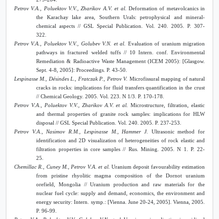
Petrov V.A., Poluektov V.V., Zharikov A.V. et al.
Deformation of metavolcanics in
the Karachay lake area, Southern Urals: petrophysical and mineral-
chemical aspects // GSL Special Publication. Vol. 240. 2005. P. 307-
322.
Petrov V.A., Poluektov V.V., Golubev V.N. et al.
Evaluation of uranium migration
pathways in fractured welded tuffs // 10 Intern. conf. Environmental
Remediation & Radioactive Waste Management (ICEM 2005): [Glasgow.
Sept. 4-8, 2005]: Proceedings. P. 43-50.
Lespinasse M., Désindes L., Fratczak P., Petrov V.
Microfissural mapping of natural
cracks in rocks: implications for fluid transfers quantification in the crust
// Chemical Geology. 2005. Vol. 223. N 1/3. P. 170-178.
Petrov V.A., Poluektov V.V., Zharikov A.V. et al.
Microstructure, filtration, elastic
and thermal properties of granite rock samples: implications for HLW
disposal // GSL Special Publication. Vol. 240. 2005. P. 237-253.
Petrov V.A., Nasimov R.M., Lespinasse M., Hammer J.
Ultrasonic method for
identification and 2D visualization of heterogeneities of rock elastic and
filtration properties in core samples // Rus. Mining. 2005. N 1. P. 22-
25.
Chemillac R., Cuney M., Petrov V.A. et al.
Uranium deposit favourability estimation
from pristine rhyolitic magma composition of the Dornot uranium
orefield, Mongolia // Uranium production and raw materials for the
nuclear fuel cycle: supply and demand, economics, the environment and
energy security: Intern. symp.: [Vienna. June 20-24, 2005]. Vienna, 2005.
P. 96-99.