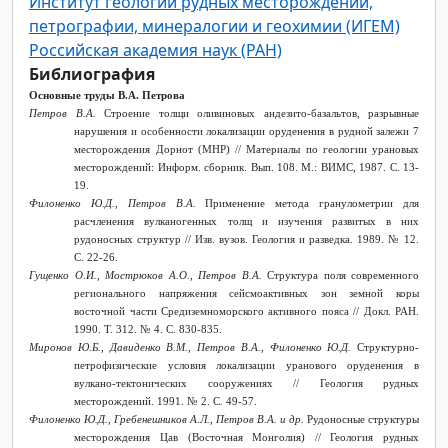
Институт геологии рудных месторождений,
петрографии, минералогии и геохимии (ИГЕМ)
Российская академия наук (РАН)
Библиография
Основные труды В.А. Петрова
Петров В.А.
Строение толщи оливиновых андезито-базальтов, разрывные
нарушения и особенности локализации оруденения в рудной залежи 7
месторождения Дорнот (МНР) // Материалы по геологии урановых
месторождений: Информ. сборник. Вып. 108. М.: ВИМС, 1987. С. 13-
19.
Филоненко Ю.Д., Петров В.А.
Применение метода гранулометрии для
расчленения вулканогенных толщ и изучения развитых в них
рудоносных структур // Изв. вузов. Геология и разведка. 1989. № 12.
С. 22-26.
Гущенко О.И., Мострюков А.О., Петров В.А.
Структура поля современного
регионального напряжения сейсмоактивных зон земной коры
восточной части Средиземноморского активного пояса // Докл. РАН.
1990. Т. 312. № 4. С. 830-835.
Миронов Ю.Б., Давиденко В.М., Петров В.А., Филоненко Ю.Д.
Структурно-
петрофизические условия локализации уранового оруденения в
вулкано-тектонических сооружениях // Геология рудных
месторождений. 1991. № 2. С. 49-57.
Филоненко Ю.Д., Гребенешников А.Л., Петров В.А. и др.
Рудоносные структуры
месторождения Цав (Восточная Монголия) // Геология рудных