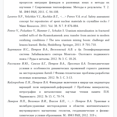
процессов миграции флюидов в разломных зонах и методы их
изучения // Современная тектонофизика: Методы и результаты. Т. 2.
М.: ИФЗ РАН, 2011. С. 94-108.
Laverov
N
.
P
.,
Velichkin
V
.
I
.,
Kochkin
B
.
T
., <…>
Petrov V.A. et al.
Safety assessment
concept for repositories of spent nuclear materials in crystalline rocks //
Water Resources. 2011. Vol. 38. N 7. P. 876-884.
Petrov V., Poluektov V., Hammer J., Schukin S.
Uranium mineralization in fractured
welded tuffs of the Krasnokamensk area: transfer from ancient to modern
oxidizing conditions // The new uranium mining boom: challenge and
lessons learned. Berlin; Heidelberg: Springer, 2011. P. 701-710.
Бортников
Н
.
С
.,
Петров
В
.
А
.,
Веселовский
А
.
В
.
и
др
.
Геоинформационная
система Забайкальского сектора Монголо- Охотского подвижного
пояса // Руды и металлы. 2012. № 3. С. 18-26.
Рассказов И.Ю., Саксин Б.Г., Петров В.А., Просекин Б.А.
Геомеханические
условия и особенности динамических проявлений горного давления
на месторождении Антей // Физико-технические проблемы разработки
полезных ископаемых. 2012. № 3. С. 3-13.
Кайгородова Е.Н., Петров В.А.
Флюидные включения в кварце как индикаторы
вариаций поля напряжений-деформаций // Проблемы минералогии,
петрографии и металлогении: научные чтения памяти П.Н.
Чирвинского. 2012. № 15. С. 70-74.
Лаверов Н.П., Величкин В.И., Власов Б.П., <…> Петров В.А.
Урановые и
молибден-урановые месторождения в областях континентального
внутрикорового магматизма: геология, геодинамические и физико-
химические условия образования. М.: ИФЗ РАН, 2012. 319 с.