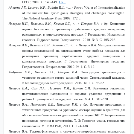
ГЕОС, 2009. С. 145-149.
URL
Ahearne J.F., Laverov N.P., Budnitz R.J., <…> Petrov V.A. et al.
Internationalization
of the nuclear fuel cycle: goals, strategies, and challenges. Washington:
The National Academy Press, 2009. 172
р
.
Лаверов Н.П., Величкин В.И., Кочкин Б.Т., <…> Петров В.А. и др.
Концепция
оценки безопасности хранилищ отработавших ядерных материалов,
размещаемых в кристаллических породах // Геоэкология. Инженерная
геология. Гидрогеология. Геокриология. 2010. № 3. С. 195-206.
Лаверов И.П., Величкин В.И., Кочкин Б.Т., <…> Петров В.А.
Методологические
основы исследований на завершающем этапе выбора площадок для
размещения хранилищ отработавших ядерных материалов в
кристаллических породах // Геоэкология. Инженерная геология.
Гидрогеология. Геокриология. 2010. № 1. С. 3-12.
Андреева О.В., Головин В.А., Петров В.А.
Околорудная аргиллизация и
урановое оруденение северо-западной части
C
трельцовской кальдеры
// Геология рудных месторождений. 2010. № 1. С. 36-52.
Петров В.А., Сим Л.А., Насимов Р.М., Щукин С.И.
Разломная тектоника,
неотектонические напряжения и скрытое урановое оруденение в
районе
C
трельцовской кальдеры // Там же. № 4. С. 310-320.
Петров В.А., Полуэктов В.В., Насимов Р.М. и др.
Изучение природных и
техногенных процессов на урановом месторождении в гранитах для
обоснования безопасности длительной изоляции ОЯТ // Экстремальные
природные явления и катастрофы. Т. 2: Геология урана, геоэкология,
гляциология. М.: ИФЗ РАН, 2011. С. 124-138.
Петров В.А.
Тектонофизические и структурно-петрофизические индикаторы