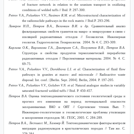
of fracture network in relation to the uranium transport in oxidizing
conditions of welded tuffs // Ibid. P. 297-300.
Petrov V.A., Poluektov V.V., Nasimov R.M. et al.
Microstructural characterization of
the radionuclide pathways in the rock matrix // Ibid.P. 293-296.
Лаверов Н.П., Петров В.А., Величкин В.И. и др.
Сравнительный анализ
фильтрационных свойств гранитов на макро- и микроуровне в связи с
изоляцией радиоактивных отходов // Геоэкология. Инженерная
геология. Гидрогеология. Геокриология. 2004. № 4. С. 293-309.
Карлина О.К., Варлакова Г.А., Дмитриев С.А., Полуэктов В.В., Петров В.А.
Структура и свойства продуктов термохимической переработки
радиоактивных отходов // Перспективные материалы.
2004. № 4.
С
.
69-75.
Petrov V.A., Poluektov V.V., Dorokhova L.I.
et al.
Characterization of fluid flow
pathways in granites at macro- and microscale // Radioactive waste
disposal: Int. conf.: [Berlin. Sept. 2004]. Berlin, 2004. P. 197-205.
Petrov V.A., Poluektov V.V., Golubev V.N.
et al.
Natural analogue studies in variably
saturated fractured welded tuffs // Ibid. P. 450-457.
Петров В.А.
Оценка тектонодинамического состояния геологической среды и
прогноз его изменения на период потенциальной опасности
захораниваемых ВАО и ОЯТ // Сергеевские чтения. Вып. 7:
Инженерно-геологические и геоэкологические проблемы утилизации
и захоронения отдоходов. М.: ГЕОС, 2005. С. 284-289.
Петров В.А., Леспшасс М., Хаммер Й.
Тектонодинамические факторы контроля
миграции радионуклидов в кристаллических породах // Там же. С
.
279-284.