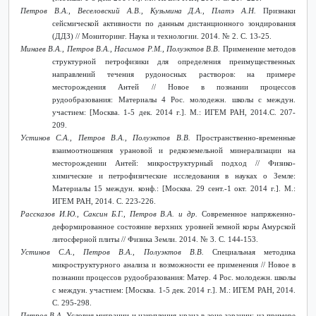
Петров В.А., Веселовский А.В., Кузьмина Д.А., Платэ А.Н.
Признаки
сейсмической активности по данным дистанционного зондирования
(ДДЗ) // Мониторинг. Наука и технологии. 2014. № 2. С. 13-25.
Минаев В.А., Петров В.А., Насимов Р.М., Полуэктов В.В.
Применение методов
структурной петрофизики для определения преимущественных
направлений течения рудоносных растворов: на примере
месторождения Антей // Новое в познании процессов
рудообразования: Материалы 4 Рос. молодежн. школы с междун.
участием: [Москва. 1-5 дек. 2014 г.]. М.: ИГЕМ РАН, 2014.С. 207-
209.
Устинов С.А., Петров В.А., Полуэктов В.В.
Пространственно-временные
взаимоотношения урановой и редкоземельной минерализации на
месторождении Антей: микроструктурный подход // Физико-
химические и петрофизические исследования в науках о Земле:
Материалы 15 междун. конф.: [Москва. 29 сент.-1 окт. 2014 г.]. М.:
ИГЕМ РАН, 2014. С. 223-226.
Рассказов И.Ю., Саксин Б.Г., Петров В.А.
и др.
Современное напряженно-
деформированное состояние верхних уровней земной коры Амурской
литосферной плиты // Физика Земли. 2014. № 3. С. 144-153.
Устинов С.А., Петров В.А., Полуэктов В.В.
Специальная методика
микроструктурного анализа и возможности ее применения // Новое в
познании процессов рудообразования: Матер. 4 Рос. молодежн. школы
с междун. участием: [Москва. 1-5 дек. 2014 г.]. М.: ИГЕМ РАН, 2014.
С. 295-298.
Петров В.А.
Условия миграции и накопления урана в зоне аэрации: на примере