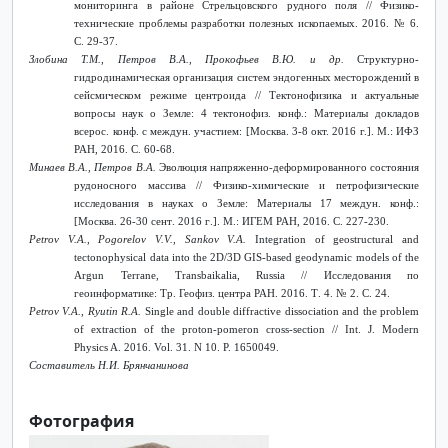
мониторинга в районе Стрельцовского рудного поля // Физико-
технические проблемы разработки полезных ископаемых. 2016. № 6.
С. 29-37.
Злобина Т.М., Петров В.А., Прокофьев В.Ю. и др.
Структурно-
гидродинамическая организация систем эндогенных месторождений в
сейсмическом режиме центроида // Тектонофизика и актуальные
вопросы наук о Земле: 4 тектонофиз. конф.: Материалы докладов
всерос. конф. с междун. участием: [Москва. 3-8 окт. 2016 г.]. М.: ИФЗ
РАН, 2016. С. 60-68.
Минаев В.А., Петров В.А.
Эволюция напряженно-деформированного состояния
рудоносного массива // Физико-химические и петрофизические
исследования в науках о Земле: Материалы 17 междун. конф.:
[Москва.
26-30
сент
. 2016
г
.].
М
.:
ИГЕМ
РАН
, 2016.
С
. 227-230.
Petrov V.A., Pogorelov V.V., Sankov V.A.
Integration of geostructural and
tectonophysical data into the 2D/3D GIS-based geodynamic models of the
Argun Terrane, Transbaikalia, Russia //
Исследования
по
геоинформатике
:
Тр
.
Геофиз
.
центра
РАН
. 2016.
Т
. 4. № 2.
С
. 24.
Petrov V.A., Ryutin R.A.
Single and double diffractive dissociation and the problem
of extraction of the proton-pomeron cross-section // Int. J. Modern
Physics A. 2016. Vol. 31. N 10. P. 1650049.
Составитель Н.И. Брянчанинова
Фотография