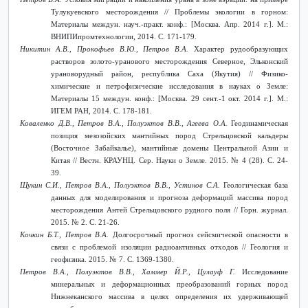
Тулукуевского месторождения // Проблемы экологии в горном:
Материалы междун. науч.-практ. конф.: [Москва. Апр. 2014 г.]. М.:
ВНИПИпромтехнологии, 2014. С. 171-179.
Никитин А.В., Прокофьев В.Ю., Петров В.А.
Характер рудообразующих
растворов золото-уранового месторождения Северное, Эльконский
урановорудный район, республика Саха (Якутия) // Физико-
химические и петрофизические исследования в науках о Земле:
Материалы 15 междун. конф.: [Москва. 29 сент.-1 окт. 2014 г.]. М.:
ИГЕМ РАН, 2014. С. 178-181.
Коваленко Д.В., Петров В.А., Полуэктов В.В., Агеева О.А.
Геодинамическая
позиция мезозойских мантийных пород Стрельцовской кальдеры
(Восточное Забайкалье), мантийные домены Центральной Азии и
Китая // Вестн. КРАУНЦ. Сер. Науки о Земле. 2015. № 4 (28). С. 24-
39.
Щукин С.И., Петров В.А., Полуэктов В.В., Устинов С.А.
Геологическая база
данных для моделирования и прогноза деформаций массива пород
месторождения Антей Стрельцовского рудного поля // Горн. журнал.
2015. № 2. С. 21-26.
Кочкин Б.Т., Петров В.А.
Долгосрочный прогноз сейсмической опасности в
связи с проблемой изоляции радиоактивных отходов // Геология и
геофизика. 2015. № 7. С. 1369-1380.
Петров В.А., Полуэктов В.В., Хаммер Й.Р., Цулауф Г.
Исследование
минеральных и деформационных преобразований горных пород
Нижнеканского массива в целях определения их удерживающей