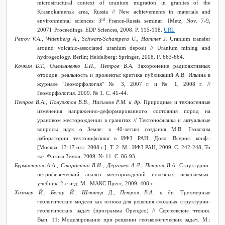
microstructural context of uranium migration in granites of the
Krasnokamensk area, Russia // New achievements in materials and
rd
environmental sciences: 3
France-Russia seminar: [Metz, Nov. 7-9,
2007]: Proceedings. EDP Sciences, 2008. P. 115-118.
URL
Petrov V.A., Wittenberg A., Schwarz-Schampera U., Hammer J.
Uranium transfer
around volcanic-associated uranium deposit // Uranium mining and
hydrogeology. Berlin
;
Heidelberg
:
Springer
, 2008.
P
. 663-664.
Кочкин Б.Т., Омельяненко Б.И., Петров В.А.
Захоронение радиоактивных
отходов: реальность и прожекты: критика публикаций А.В. Ильина в
журнале "Геоморфология" № 3, 2007 г. и № 1, 2008 г. //
Геоморфология. 2009. № 1. С. 41-44.
Петров В.А., Полуэктов В.В., Насимов Р.М. и др.
Природные и техногенные
изменения напряженно-деформированного состояния пород на
урановом месторождении в гранитах // Тектонофизика и актуальные
вопросы наук о Земле: к 40-летию создания М.В. Гзовским
лаборатории тектонофизики в ИФЗ РАН: Докл. Всерос. конф.:
[Москва. 13-17 окт. 2008 г.]. Т. 2. М.: ИФЗ РАН, 2009. С. 242-248; То
же. Физика Земли. 2009. № 11. С. 86-93.
Бурмистров А.А., Старостин В.И., Дергачев А.Л., Петров В.А.
Структурно-
петрофизический анализ месторождений полезных ископаемых:
учебник. 2-е изд. М.: МАКС Пресс, 2009. 408 с.
Хаммер Й., Белау Й., Шлютер Д., Петров В.А. и др.
Трехмерные
геологические модели как основа для решения сложных структурно-
геологических задач (программа Opengeo) // Сергеевские чтения.
Вып. 11: Моделирование при решении геоэкологических задач. М.: