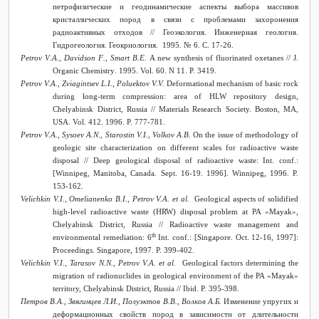
петрофизические и геодинамические аспекты выбора массивов
кристаллических пород в связи с проблемами захоронения
радиоактивных отходов // Геоэкология. Инженерная геология.
Гидрогеология. Геокриология. 1995. № 6. С. 17-26.
Petrov
V
.
A
.,
Davidson
F
.,
Smart
B
.
E
.
A
new
synthesis
of
fluorinated
oxetanes
//
J
.
Organic
Chemistry
.
1995. Vol. 60. N 11. P. 3419.
Petrov V.A., Zviagintsev L.I., Poluektov V.V.
Deformational mechanism of basic rock
during long-term compression: area of HLW repository design,
Chelyabinsk District, Russia // Materials Research Society. Boston, MA,
USA. Vol. 412. 1996. P. 777-781.
Petrov V.A., Sysoev A.N., Starostin V.I., Volkov A.B.
On the issue of methodology of
geologic site characterization on different scales for radioactive waste
disposal // Deep geological disposal of radioactive waste: Int. conf.:
[Winnipeg, Manitoba, Canada. Sept. 16-19. 1996]. Winnipeg, 1996. P.
153-162.
Velichkin V.I., Omelianenko B.I., Petrov V.A. et al.
Geological aspects of solidified
high-level radioactive waste (HRW) disposal problem at PA «Mayak»,
Chelyabinsk District, Russia // Radioactive waste management and
th
environmental remediation: 6
Int. conf.: [Singapore. Oct. 12-16, 1997]:
Proceedings. Singapore, 1997. P. 399-402.
Velichkin V.I., Tarasov N.N., Petrov V.A. et al.
Geological factors determining the
migration of radionuclides in geological environment of the PA «Mayak»
territory, Chelyabinsk District, Russia // Ibid. P. 395-398.
Петров В.А., Звягинцев Л.И., Полуэктов В.В., Волков А.Б.
Изменение упругих и
деформационных свойств пород в зависимости от длительности