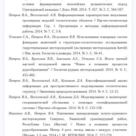
условия формирования мезозойских вулканических пород
Стрельцовской кальдеры // Докл. РАН. 2014. Т. 457. № 5. С. 564-567.
Петров В.А., Веселовский А.В.
Информационные характеристики визуальных
трехмерных моделей геологических объектов // Научно-техническая
информация. Сер. 1. Организация и методика информационной
работы. 2014. № 7. С. 5-8.
Устинов С.А., Петров В.А., Полуэктов В.В.
Использование планарных систем
флюидных включений в структурно-геологических исследованиях
гидротермальных месторождений (на примере месторождения Антей)
// Изв. вузов. Геология и разведка. 2014. № 1. С. 36-41.
Петров В.А., Крупская В.В., Амплиева А.Е., Устинов С.А.
Итоги третьей
научной молодежной школы “Новое в познании процессов
рудообразования” // Геология рудных месторождений. 2014. № 6. С.
455-460.
Петров В.А., Веселовский А.В., Кузьмина Д.А.
Классификационный анализ
информации для пространственного моделирования геологических
структур // Экономика природопользования. 2014. № 4. С. 12-15.
Петров В.А., Веселовский А.В., Кузьмина Д.А.
Моделирование и мониторинг
геодинамической обстановки с помощью геоинформационной
системы // Научное обозрение. 2014. № 8. С. 133-138.
Никитин А.В., Петров В.А.
Платиновая минерализация золото-уранового
месторождения Северное, Эльконский урановорудный район,
Республика Саха (Якутия) // Новое в познании процессов
рудообразования: Матер. 4 росс. молод. школы с междун. участием:
[Москва. 1-5 дек. 2014 г.]. М.: ИГЕМ РАН, 2014. С. 217-220.