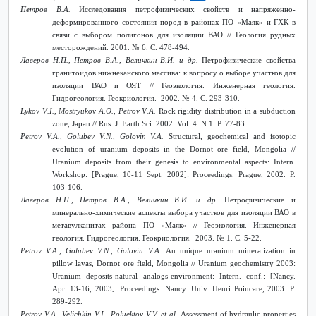
Петров В.А.
Исследования петрофизических свойств и напряженно-
деформированного состояния пород в районах ПО «Маяк» и ГХК в
связи с выбором полигонов для изоляции ВАО // Геология рудных
месторождений. 2001. № 6. С. 478-494.
Лаверов Н.П., Петров В.А., Величкин В.И. и др.
Петрофизические свойства
гранитоидов нижнеканского массива: к вопросу о выборе участков для
изоляции ВАО и ОЯТ // Геоэкология. Инженерная геология.
Гидрогеология. Геокриология. 2002. № 4. С. 293-310.
Lykov
V
.
I
.,
Mostryukov
A
.
O
.,
Petrov
V
.
A
.
Rock
rigidity
distribution
in
a
subduction
zone
,
Japan
//
Rus
.
J
.
Earth
Sci
. 2002.
Vol. 4. N 1. P. 77-83.
Petrov V.A., Golubev V.N., Golovin V.A.
Structural, geochemical and isotopic
evolution of uranium deposits in the Dornot ore field, Mongolia //
Uranium deposits from their genesis to environmental aspects: Intern.
Workshop: [Prague, 10-11 Sept. 2002]: Proceedings. Prague, 2002. P.
103-106.
Лаверов
Н
.
П
.,
Петров
В
.
А
.,
Величкин
В
.
И
.
и
др
.
Петрофизические и
минерально-химические аспекты выбора участков для изоляции ВАО в
метавулканитах района ПО «Маяк» // Геоэкология. Инженерная
геология. Гидрогеология. Геокриология. 2003.
№ 1. C. 5-22.
Petrov V.A., Golubev V.N., Golovin V.A.
An unique uranium mineralization in
pillow lavas, Dornot ore field, Mongolia // Uranium geochemistry 2003:
Uranium deposits-natural analogs-environment: Intern. conf.: [Nancy.
Apr. 13-16, 2003]: Proceedings. Nancy: Univ. Henri Poincare, 2003. P.
289-292.
Petrov V.A., Velichkin V.I., Poluektov V.V. et al.
Assessment of hydraulic properties