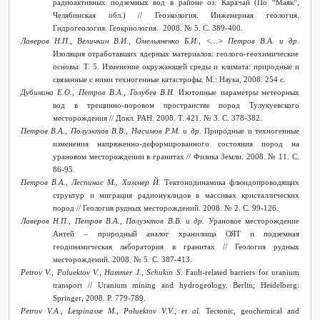
радиоактивных подземных вод в районе оз. Карачай (По “Маяк”,
Челябинская обл.) // Геоэкология. Инженерная геология.
Гидрогеология. Геокриология. 2008. № 5. С. 389-400.
Лаверов Н.П., Величкин В.И., Омельяненко Б.И., <…> Петров В.А. и др.
Изоляция отработавших ядерных материалов: геолого-геохимические
основы: Т. 5. Изменение окру­жающей среды и климата: природные и
связанные с ними техногенные катастрофы. М.: Наука, 2008. 254 с.
Дубинина Е.О., Петров В.А., Голубев В.Н.
Изотопные параметры метеорных
вод в трещинно-поровом пространстве пород Тулукуевского
месторождения // Докл. РАН. 2008. Т. 421. № 3. С. 378-382.
Петров В.А., Полуэктов В.В., Насимов Р.М. и др.
Природные и техногенные
изменения напряженно-деформированного состояния пород на
урановом месторождении в гранитах // Физика Земли. 2008. № 11. С.
86-95.
Петров В.А., Леспинас М., Хаммер Й.
Тектонодинамика флюидопроводящих
структур и миграция радионуклидов в массивах кристаллических
пород // Геология рудных месторождений. 2008. № 2. С. 99-126.
Лаверов Н.П., Петров В.А., Полуэктов В.В. и др.
Урановое месторождение
Антей – природный аналог хранилища ОЯТ и подземная
геодинамическая лаборатория в гранитах // Геология рудных
месторождений.
2008. № 5.
С
. 387-413.
Petrov V., Poluektov V., Hammer J., Schukin S
. Fault-related barriers for uranium
transport // Uranium mining and hydrogeology. Berlin; Heidelberg:
Springer, 2008. P. 779-789.
Petrov V.A., Lespinasse M., Poluektov V.V., et al.
Tectonic, geochemical and