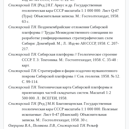
Спижарский Т.Н.
[Ред.] Н.Г. Аркус и др. Государственная
геологическая кара СССР масштаба 1:1 000 000: Лист
Q
-47
(Тура): Объяснительная записка. М.: Госгеолтехиздат, 1958.
63 с.
Спижарский Т.Н.
Позднекембрийские отложения Сибирской
платформы // Труды Межведомственного совещания по
разработке унифицированных стратиграфических схем
Сибири: Докембрий. М.; Л.: Изд-во АН СССР, 1958. С. 207-
217.
Спижарский Т.Н.
Сибирская платформа // Геологическое строение
СССР. Т. 3: Тектоника. М.: Гостоптехиздат, 1958. С. 35-48 :
карт.
Спижарский Т.Н.
Стратиграфия и фации осадочно-вулканогенного
покрова Сибирской платформы // Сов. геология. 1958. № 12.
С. 99-114.
Спижарский Т.Н.
Тектоническая карта Сибирской платформы и
прилегающих частей складчатых систем. Масштаб 1:2
500 000. Л.: ВСЕГЕИ, 1958.
Спижарский Т.Н.
[Ред.] М.Н. Благовещенская. Государственная
геологическая кара СССР масштаба 1:1 000 000. Полезные
ископаемые: Лист 0-47 (Иланский): Объяснительная
записка. М.: Госгеолтехиздат, 1958. 30 с.
Озерцова В.А., Полякова Л.В., Спижарский Т.Н.
Рельеф