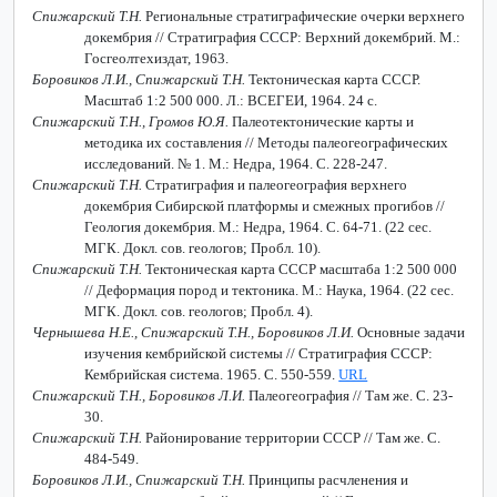
Спижарский Т.Н.
Региональные стратиграфические очерки верхнего
докембрия // Стратиграфия СССР: Верхний докембрий. М.:
Госгеолтехиздат, 1963.
Боровиков Л.И., Спижарский Т.Н.
Тектоническая карта СССР.
Масштаб 1:2 500 000. Л.: ВСЕГЕИ, 1964. 24 с.
Спижарский Т.Н., Громов Ю.Я.
Палеотектонические карты и
методика их составления // Методы палеогеографических
исследований. № 1. М.: Недра, 1964. С. 228-247.
Спижарский Т.Н.
Стратиграфия и палеогеография верхнего
докембрия Сибирской платформы и смежных прогибов //
Геология докембрия. М.: Недра, 1964. С. 64-71. (22 сес.
МГК. Докл. сов. геологов; Пробл. 10).
Спижарский Т.Н.
Тектоническая карта СССР масштаба 1:2 500 000
// Деформация пород и тектоника. М.: Наука, 1964. (22 сес.
МГК. Докл. сов. геологов; Пробл. 4).
Чернышева Н.Е., Спижарский Т.Н., Боровиков Л.И.
Основные задачи
изучения кембрийской системы // Стратиграфия СССР:
Кембрийская система. 1965. С. 550-559.
URL
Спижарский Т.Н., Боровиков Л.И.
Палеогеография // Там же. С. 23-
30.
Спижарский Т.Н.
Районирование территории СССР // Там же. С.
484-549.
Боровиков Л.И., Спижарский Т.Н.
Принципы расчленения и