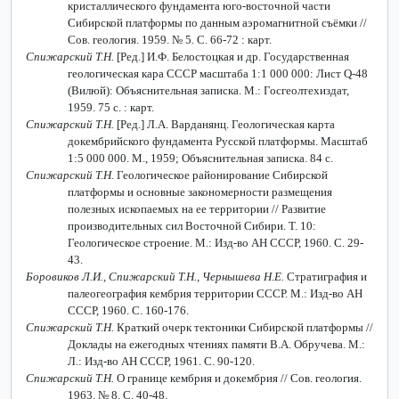
кристаллического фундамента юго-восточной части
Сибирской платформы по данным аэромагнитной съёмки //
Сов. геология. 1959. № 5. С. 66-72 : карт.
Спижарский Т.Н.
[Ред.] И.Ф. Белостоцкая и др. Государственная
геологическая кара СССР масштаба 1:1 000 000: Лист
Q
-48
(Вилюй): Объяснительная записка. М.: Госгеолтехиздат,
1959. 75 с. : карт.
Спижарский Т.Н.
[Ред.] Л.А. Варданянц. Геологическая карта
докембрийского фундамента Русской платформы. Масштаб
1:5 000 000. М., 1959; Объяснительная записка. 84 с.
Спижарский Т.Н.
Геологическое районирование Сибирской
платформы и основные закономерности размещения
полезных ископаемых на ее территории // Развитие
производительных сил Восточной Сибири. Т. 10:
Геологическое строение. М.: Изд-во АН СССР, 1960. С. 29-
43.
Боровиков Л.И., Спижарский Т.Н., Чернышева Н.Е.
Стратиграфия и
палеогеография кембрия территории СССР. М.: Изд-во АН
СССР, 1960. С. 160-176.
Спижарский Т.Н.
Краткий очерк тектоники Сибирской платформы //
Доклады на ежегодных чтениях памяти В.А. Обручева. М.:
Л.: Изд-во АН СССР, 1961. С. 90-120.
Спижарский Т.Н.
О границе кембрия и докембрия // Сов. геология.
1963. № 8. С. 40-48.