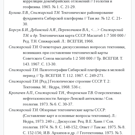
корреляции докембрийских отложений // Геология и
геофизика. 1965. № 1. С. 21-29.
Булина Л.В., Спижарский Т.Н.
Тектоническое районирование
фундамента Сибирской платформы // Там же. № 12. С. 21-
30.
Борсук Б.И., Дубинский А.Я., Перевозчиков В.А., <…> Спижарский
Т.Н. и др.
Тектоническая карта СССР. Масштаб 1:7 500 000 /
Ред. Т.Н. Спижарский. Л.: ВСЕГЕИ, 1966.
Спижарский Т.Н.
О некоторых дискуссионных вопросах тектоники,
возникших при составлении тектонической карты
Советского Союза масштаба 1:2 500 000 // Тр. ВСЕГЕИ. Т.
143. 1967. С. 13-30.
Спижарский Т.Н.
Палеогеография Сибирской платформы в меловой
период // Тр. ВСЕГЕИ. Т. 112. 1967. С. 249-271.
Спижарский Т.Н.
[Ред.] Геологическое строение СССР. Т. 2:
Тектоника. М.: Недра, 1968. 536 с.
Кропачев А.П., Спижарский Т.Н., Флоренская Т.В.
О перспективах
нефтегазоносности Ангаро-Ленской антеклизы / Сов.
геология. 1973. № 6. С. 30-37.
Спижарский Т.Н.
Обзорные тектонические карты СССР:
(Составление карт и основные вопросы тектоники). Л.:
Недра, 1973. 240 с.; Дискуссия: Рец. В.Е. Хаин // Сов.
геология. 1974. №. 9. С. 148-152; Ответ // Там же. 1975. № 8.
С. 152-156; И.В. Архипов и др. // Геотектоника. 1975. № 5.