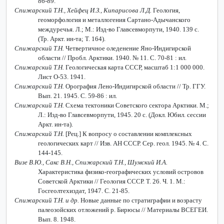
86-89.
Спижарский Т.Н., Хейфец И.З., Кипарисова Л.Д.
Геология,
геоморфология и металлогения Сартано-Адычанского
междуречья. Л.; М.: Изд-во Главсевморпути, 1940. 139 с.
(Тр. Аркт. ин-та; Т. 164).
Спижарский Т.Н.
Четвертичное оледенение Яно-Индигирской
области // Пробл. Арктики. 1940. № 11. С. 70-81 : ил.
Спижарский Т.Н.
Геологическая карта СССР, масштаб 1:1 000 000.
Лист О-53. 1941.
Спижарский Т.Н.
Орография Лено-Индигирской области // Тр. ГГУ.
Вып. 21. 1945. С. 59-86 : ил.
Спижарский Т.Н.
Схема тектоники Советского сектора Арктики. М.;
Л.: Изд-во Главсевморпути, 1945. 20 с. (Докл. Юбил. сессии
Аркт. ин-та).
Спижарский Т.Н.
[Рец.] К вопросу о составлении комплексных
геологических карт // Изв. АН СССР. Сер. геол. 1945. № 4. С.
144-145.
Визе В.Ю., Сакс В.Н., Спижарский Т.Н., Шумский И.А.
Характеристика физико-географических условий островов
Советской Арктики // Геология СССР. Т. 26. Ч. 1. М.:
Госгеолтехиздат, 1947. С. 21-85.
Спижарский Т.Н. и др.
Новые данные по стратиграфии и возрасту
палеозойских отложений р. Бирюсы // Материалы ВСЕГЕИ.
Вып. 8. 1948.