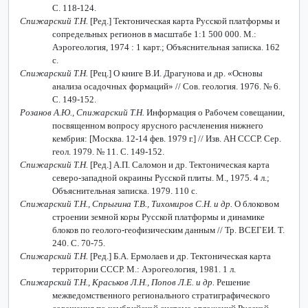
С. 118-124.
Спижарский Т.Н.
[Ред.] Тектоническая карта Русской платформы и
сопредельных регионов в масштабе 1:1 500 000. М.:
Аэрогеология, 1974 : 1 карт.; Объяснительная записка. 162
с.
Спижарский Т.Н.
[Рец.] О книге В.И. Драгунова и др. «Основы
анализа осадочных формаций» // Сов. геология. 1976. № 6.
С. 149-152.
Розанов А.Ю., Спижарский Т.Н.
Информация о Рабочем совещании,
посвященном вопросу ярусного расчленения нижнего
кембрия: [Москва. 12-14 фев. 1979 г.] // Изв. АН СССР. Сер.
геол. 1979. № 11. С. 149-152.
Спижарский Т.Н.
[Ред.] А.П. Саломон и др. Тектоническая карта
северо-западной окраины Русской плиты. М., 1975. 4 л.;
Объяснительная записка. 1979. 110 с.
Спижарский Т.Н., Спрыгина Т.В., Тихомиров С.Н. и др.
О блоковом
строении земной коры Русской платформы и динамике
блоков по геолого-геофизическим данным // Тр. ВСЕГЕИ. Т.
240. С. 70-75.
Спижарский Т.Н.
[Ред.] Б.А. Ермолаев и др. Тектоническая карта
территории СССР. М.: Аэрогеология, 1981. 1 л.
Спижарский Т.Н., Краськов Л.Н., Попов Л.Е. и др.
Решение
межведомственного регионального стратиграфического