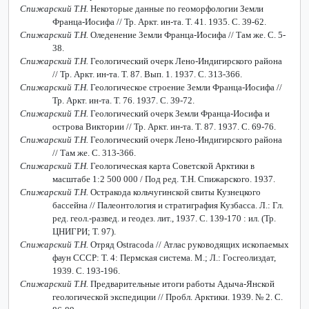
Спижарский Т.Н.
Некоторые данные по геоморфологии Земли
Франца-Иосифа // Тр. Аркт. ин-та
. Т. 41. 1935. С. 39-62.
Спижарский Т.Н.
Оледенение Земли Франца-Иосифа // Там же. С. 5-
38.
Спижарский Т.Н.
Геологический очерк Лено-Индигирского района
// Тр. Аркт. ин-та
. Т. 87.
Вып. 1. 1937. С. 313-366.
Спижарский Т.Н.
Геологическое строение Земли Франца-Иосифа //
Тр. Аркт. ин-та
. Т. 76. 1937. С. 39-72.
Спижарский Т.Н.
Геологический очерк Земли Франца-Иосифа и
острова Виктории // Тр. Аркт. ин-та
.
Т. 87. 1937. С. 69-76.
Спижарский Т.Н.
Геологический очерк Лено-Индигирского района
// Там же. С. 313-366.
Спижарский Т.Н.
Геологическая карта Советской Арктики в
масштабе 1:2 500 000 / Под ред. Т.Н. Спижарского. 1937.
Спижарский Т.Н.
Остракода кольчугинской свиты Кузнецкого
бассейна // Палеонтология и стратиграфия Кузбасса. Л.: Гл.
ред. геол.-развед. и геодез. лит., 1937. С. 139-170 : ил. (Тр.
ЦНИГРИ; Т. 97).
Спижарский Т.Н.
Отряд
Ostracoda
// Атлас руководящих ископаемых
фаун СССР: Т. 4: Пермская система. М.; Л.: Госгеолиздат,
1939. С. 193-196.
Спижарский Т.Н.
Предварительные итоги работы Адыча-Янской
геологической экспедиции // Пробл. Арктики. 1939. № 2. С.