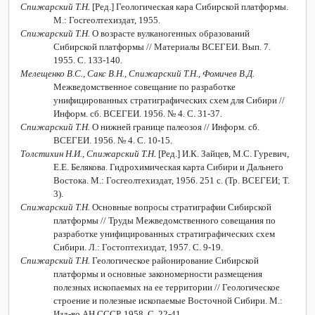
Спижарский Т.Н.
[Ред.] Геологическая кара Сибирской платформы.
М.: Госгеолтехиздат, 1955.
Спижарский Т.Н.
О возрасте вулканогенных образований
Сибирской платформы // Материалы ВСЕГЕИ. Вып. 7.
1955. С. 133-140.
Мелещенко В.С., Сакс В.Н., Спижарский Т.Н., Фомичев В.Д.
Межведомственное совещание по разработке
унифицированных стратиграфических схем для Сибири //
Информ. сб. ВСЕГЕИ. 1956. № 4. С. 31-37.
Спижарский Т.Н.
О нижней границе палеозоя // Информ. сб.
ВСЕГЕИ. 1956. № 4. С. 10-15.
Толстихин Н.И., Спижарский Т.Н.
[Ред.] И.К. Зайцев, М.С. Гуревич,
Е.Е. Белякова. Гидрохимическая карта Сибири и Дальнего
Востока. М.: Госгеолтехиздат, 1956. 251 с. (Тр. ВСЕГЕИ; Т.
3).
Спижарский Т.Н.
Основные вопросы стратиграфии Сибирской
платформы // Труды Межведомственного совещания по
разработке унифицированных стратиграфических схем
Сибири. Л.: Гостоптехиздат, 1957. С. 9-19.
Спижарский Т.Н.
Геологическое районирование Сибирской
платформы и основные закономерности размещения
полезных ископаемых на ее территории // Геологическое
строение и полезные ископаемые Восточной Сибири. М.:
Изд-во АН СССР, 1958. С. 22-41.