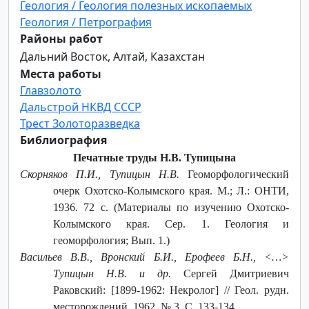
Геология / Геология полезных ископаемых
Геология / Петрография
Районы работ
Дальний Восток, Алтай, Казахстан
Места работы
Главзолото
Дальстрой НКВД СССР
Трест Золоторазведка
Библиография
Печатные труды Н.В. Тупицына
Скорняков П.И., Тупицын Н.В.
Геоморфологический
очерк Охотско-Колымского края. М.; Л.: ОНТИ,
1936. 72 с. (Материалы по изучению Охотско-
Колымского края. Сер. 1. Геология и
геоморфология; Вып. 1.)
Васильев В.В., Вронский Б.И., Ерофеев Б.Н., <…>
Тупицын Н.В. и др.
Сергей Дмитриевич
Раковский: [1899-1962: Некролог] // Геол. рудн.
месторождений. 1962. № 3. С. 133-134.