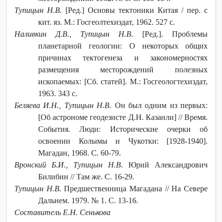
Тупицын Н.В.
[Ред.] Основы тектоники Китая / пер. с
кит. яз. М.: Госгеолтехиздат, 1962. 527 с.
Наливкин Д.В., Тупицын Н.В.
[Ред.]. Проблемы
планетарной геологии: О некоторых общих
причинах тектогенеза и закономерностях
размещения месторождений полезных
ископаемых: [Сб. статей]. М.: Госгеологтехиздат,
1963. 343 с.
Беляева И.Н., Тупицын Н.В.
Он был одним из первых:
[Об астрономе геодезисте Д.Н. Казанли] // Время.
События. Люди: Исторические очерки об
освоении Колымы и Чукотки: [1928-1940].
Магадан, 1968. С. 60-79.
Вронский Б.И., Тупицын Н.В
. Юрий Александрович
Билибин // Там же. С. 16-29.
Тупицын Н.В.
Предшественница Магадана // На Севере
Дальнем. 1979. № 1. С. 13-16.
Составитель Е.Н. Сенькова