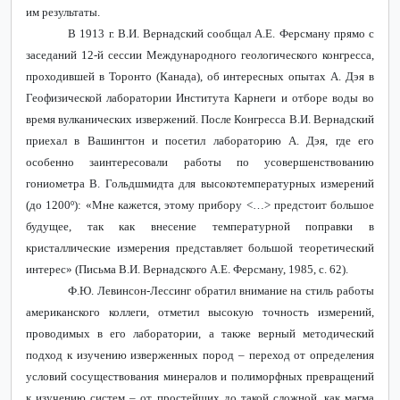
им результаты.
В 1913 г. В.И. Вернадский сообщал А.Е. Ферсману прямо с
заседаний 12-й сессии Международного геологического конгресса,
проходившей в Торонто (Канада), об интересных опытах А. Дэя в
Геофизической лаборатории Института Карнеги и отборе воды во
время вулканических извержений. После Конгресса В.И. Вернадский
приехал в Вашингтон и посетил лабораторию А. Дэя, где его
особенно заинтересовали работы по усовершенствованию
гониометра В. Гольдшмидта
для высокотемпературных измерений
(до 1200º): «Мне кажется, этому прибору <…> предстоит большое
будущее, так как внесение температурной поправки в
кристаллические измерения представляет большой теоретический
интерес» (Письма В.И. Вернадского А.Е. Ферсману, 1985, с. 62).
Ф.Ю. Левинсон-Лессинг обратил внимание на стиль работы
американского коллеги, отметил высокую точность измерений,
проводимых в его лаборатории, а также верный методический
подход к изучению изверженных пород – переход от определения
условий сосуществования минералов и полиморфных превращений
к изучению систем – от простейших до такой сложной, как магма