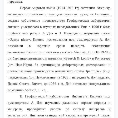
перерыва.
Первая мировая война (1914-1918 гг.) заставила Америку,
ввозившую оптическое стекло для военных нужд из Германии,
создать собственное производствел Геофизическая лаборатория
активно участвовала в научных исследованиях. Еще в 1906 г. была
опубликована работа А. Дэя и Э. Шеперда о кварцевом стекле
«
Quartz
glass
». Именно исследования под руководством А. Дэя
позволили в короткие сроки наладить изготовление
высококачественного оптического стекла в Америке. В 1918-1920 г.
он был вице-президентом компании «
Bausch
&
Lomb
» в Рочестере
(шт. Нью-Йорк). За организацию лабораторных исследований и
промышленного производства оптического стекла Трастовый фонд
Филадельфии (шт. Пенсильвания) в 1923 г. наградил А. Дэя медалью
Джона Скотта. Вплоть до 1936 г. А. Дэй оставался консультантом
Компании (
Abelson
, 1975).
В Геофизической лаборатории Института Карнеги под
руководством А. Дэя изучались различные горные породы и
минералы, проводились работы по синтезу минералов и
термометрии. Диапазон стандартной высокотемпературной шкалы