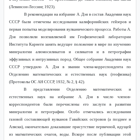
(Левинсон-Лессинг, 1923).
В рекомендации на избрание А. Дэя в состав Академии наук
СССР были отмечены исследования калифорнийских гейзеров и
первая попытка моделирования вулканического процесса. Работы А.
Дэя позволили возглавляемой им Геофизической лаборатории
Института Карнеги занять ведущее положение в мире по изучению
минералогии алюмосиликатов и силикатов и в петрографии
эффузивных и интрузивных пород. Общее собрание Академии наук
СССР утвердило А. Дэя в звании члена-корреспондента по
Отделению математических и естественных наук (геофизика)
(Протоколы ОС АН СССР, 1932, № 2, § 42).
В представлении Отделению математических и
естественных наук на избрание А. Дэя в число членов-
корреспондентов были перечислены его заслуги в развитии
минералогии и петрографии. Особо отмечались исследования
газовой составляющей вулканов Гавайских островов (а позднее и
Аляски), окончательно доказавшие присутствие первичной, идущей
из магматических очагов, воды. Вскоре после публикации этой