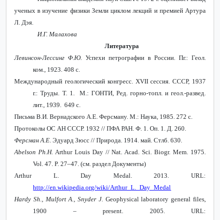
ученых в изучение физики Земли циклом лекций и премией Артура
Л. Дэя.
И.Г. Малахова
Литература
Левинсон-Лессинг Ф.Ю.
Успехи петрографии в России. Пг.: Геол.
ком., 1923. 408 с.
Международный геологический конгресс.
XVII
сессия. СССР, 1937
г.: Труды. Т. 1.
М.: ГОНТИ, Ред. горно-топл. и геол.-развед.
лит., 1939. 649 с.
Письма В.И. Вернадского А.Е. Ферсману. М.: Наука, 1985. 272 с.
Протоколы ОС АН СССР. 1932 // ПФА РАН. Ф. 1. Оп. 1. Д. 260.
Ферсман А.Е
. Эдуард Зюсс // Природа.
1914.
май
.
Стлб
. 630.
Abelson Ph.H.
Arthur Louis Day // Nat. Acad. Sci. Biogr. Mem. 1975.
Vol. 47. P. 27–47.
(см. раздел Документы)
Arthur L. Day Medal. 2013. URL:
http://en.wikipedia.org/wiki/Arthur_L._Day_Medal
Hardy Sh., Mulfort A., Snyder J.
Geophysical laboratory general files,
1900 – present. 2005. URL
: