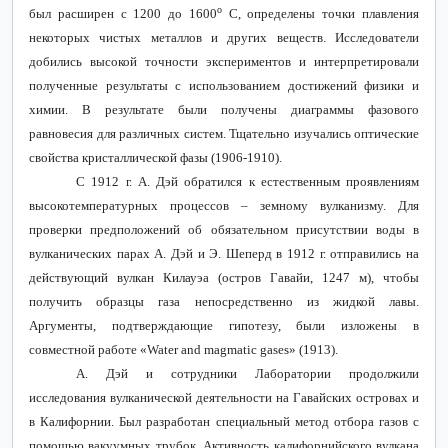
о
был расширен с 1200 до 1600
С, определены точки плавления
некоторых чистых металлов и других веществ. Исследователи
добились высокой точности экспериментов и интерпретировали
полученные результаты с использованием достижений физики и
химии. В результате были получены диаграммы фазового
равновесия для различных систем. Тщательно
изучались
оптические
свойства
кристаллической
фазы
(1906-1910).
С 1912 г. А. Дэй обратился к естественным проявлениям
высокотемпературных процессов – земному вулканизму. Для
проверки предположений об обязательном присутствии воды в
вулканических парах А. Дэй и Э. Шеперд в 1912 г. отправились на
действующий вулкан Килауэа (остров Гавайи, 1247 м), чтобы
получить образцы газа непосредственно из жидкой лавы.
Аргументы, подтверждающие гипотезу, были изложены в
совместной работе «Water and magmatic gases» (1913).
А. Дэй и сотрудники Лаборатории продолжили
исследования вулканической деятельности на Гавайских островах и
в Калифорнии. Был разработан специальный метод отбора газов с
помощью вакуумных трубок. Активность калифорнийского вулкана