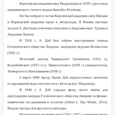
Королевская академия наук Нидерландов в 1939 г. удостоила
американского ученого медали Бакхёйса Розебома.
Он был избран в состав Королевской академии наук Швеции
и Норвежской академии науки и литературы. В Италии научные
заслуги А. Дэя были отмечены членством в Академии наук Турина и
Академии Линчеи.
В 1926 г. А. Дэй был избран иностранным членом
Геологического общества Лондона, награжден медалью Волластона
(1941 г.).
Почетный доктор Университет Гронингена (1912 г.),
Колумбийского (1915 г.) и Принстонского (1918 г.) университетов,
Университета Пенсильвании (1938 г.).
2 марта 1960 Артур Льюис Дэй скоропостижно скончался
от коронарной недостаточности в г. Бетесда (шт. Мэриленд).
В 1948 г. А. Дэй учредил фонд своего имени для
присуждения награды Геологического общества Америки за физико-
химические исследования в геологии (
Arthur
L
.
Day
Medal
, 2013).
Медаль Артура Дэя вручается ежегодно.
Национальная академия наук США с 1972 г. оценивает вклад