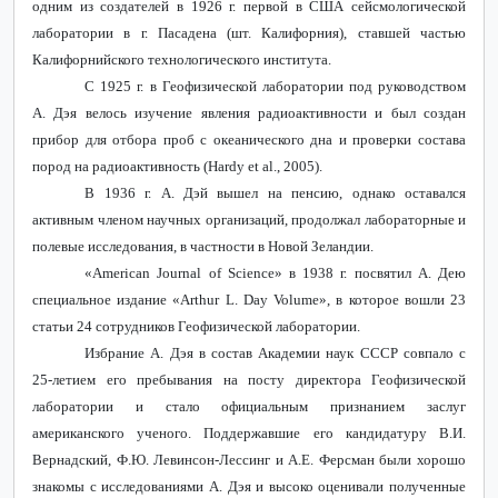
одним из создателей в 1926 г. первой в США сейсмологической
лаборатории в г. Пасадена (шт. Калифорния), ставшей частью
Калифорнийского технологического института.
С 1925 г. в Геофизической лаборатории под руководством
А. Дэя велось изучение явления радиоактивности и был создан
прибор для отбора проб с океанического дна и проверки состава
пород на радиоактивность (
Hardy
et
al
., 2005).
В 1936 г. А. Дэй вышел на пенсию, однако оставался
активным членом научных организаций, продолжал лабораторные и
полевые исследования, в частности в Новой Зеландии.
«
American
Journal
of
Science
» в 1938 г. посвятил А. Дею
специальное издание «
Arthur
L
.
Day
Volume
», в которое вошли 23
статьи 24 сотрудников Геофизической лаборатории.
Избрание А. Дэя в состав Академии наук СССР совпало с
25-летием его пребывания на посту директора Геофизической
лаборатории и стало официальным признанием заслуг
американского ученого. Поддержавшие его кандидатуру В.И.
Вернадский, Ф.Ю. Левинсон-Лессинг и А.Е. Ферсман были хорошо
знакомы с исследованиями А. Дэя и высоко оценивали полученные