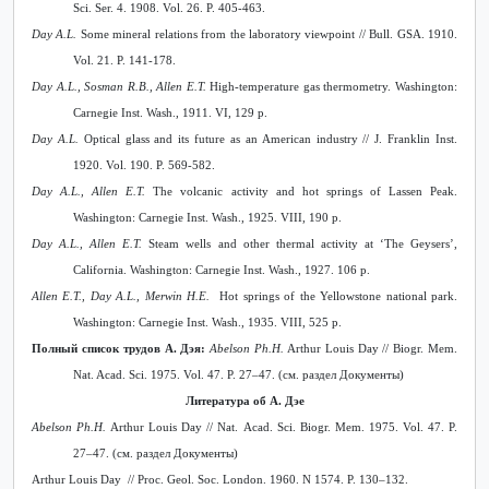
Sci. Ser. 4. 1908. Vol. 26. P. 405-463.
Day A.L.
Some mineral relations from the laboratory viewpoint // Bull. GSA. 1910.
Vol. 21. P. 141-178.
Day A.L., Sosman R.B., Allen E.T.
High-temperature gas thermometry. Washington:
Carnegie Inst. Wash., 1911. VI, 129 p.
Day A.L.
Optical glass and its future as an American industry // J. Franklin Inst.
1920. Vol. 190. P. 569-582.
Day A.L., Allen E.T.
The volcanic activity and hot springs of Lassen Peak.
Washington: Carnegie Inst. Wash.,
1925. VIII, 190 p.
Day A.L., Allen E.T.
Steam wells and other thermal activity at ‘The Geysers’,
California. Washington: Carnegie Inst. Wash., 1927. 106 p.
Allen E.T., Day A.L., Merwin H.E.
Hot springs of the Yellowstone national park.
Washington: Carnegie Inst. Wash., 1
935. VIII, 525 p.
Полный
список
трудов
А
.
Дэя
:
Abelson Ph.H.
Arthur Louis Day // Biogr. Mem.
Nat. Acad. Sci. 1975. Vol. 47. P. 27–47.
(см. раздел Документы)
Литература об А. Дэе
Abelson
Ph
.
H
.
Arthur
Louis
Day
//
Nat
.
Acad. Sci. Biogr. Mem. 1975. Vol. 47. P.
27–47.
(см. раздел Документы)
Arthur Louis Day // Proc. Geol. Soc. London. 1960. N 15
74
. P. 130–132.