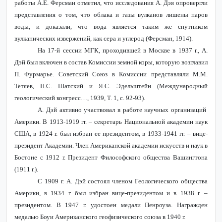
работы А.Е. Ферсман отметил, что исследования А. Дэя опровергли
представления о том, что облака и газы вулканов лишены паров
воды, и доказали, что вода является таким же спутником
вулканических извержений, как сера и углерод (Ферсман, 1914).
На 17-й сессии МГК, проходившей в Москве в 1937 г., А.
Дэй был включен в состав Комиссии земной коры, которую возглавил
П. Фурмарье. Советский Союз в Комиссии представляли М.М.
Тетяев, Н.С. Шатский и Я.С. Эдельштейн (Международный
геологический конгресс…, 1939, Т. 1, с. 92-93).
А. Дэй активно участвовал в работе научных организаций
Америки. В 1913-1919 гг. – секретарь Национальной академии наук
США, в 1924 г. был избран ее президентом, в 1933-1941 гг. – вице-
президент Академии. Член Американской академии искусств и наук в
Бостоне с 1912 г. Президент Философского общества Вашингтона
(1911 г.).
С 1909 г. А. Дэй состоял членом Геологического общества
Америки, в 1934 г. был избран вице-президентом и в 1938 г. –
президентом. В 1947 г. удостоен медали Пенроуза. Награжден
медалью Боуи Американского геофизического союза в 1940 г.