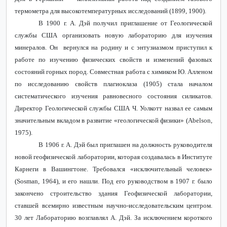
термометра для высокотемпературных исследований (1899, 1900).
В 1900 г. А. Дэй получил приглашение от Геологической
службы США организовать новую лабораторию для изучения
минералов. Он вернулся на родину и с энтузиазмом приступил к
работе по изучению физических свойств и изменений фазовых
состояний горных пород. Совместная работа с химиком Ю. Алленом
по исследованию свойств плагиоклаза (1905) стала началом
систематического изучения равновесного состояния силикатов.
Директор Геологической службы США Ч. Уолкотт назвал ее самым
значительным вкладом в развитие «геологической физики» (
Abelson
,
1975).
В 1906 г. А. Дэй был приглашен на должность руководителя
новой геофизической лаборатории, которая создавалась в Институте
Карнеги в Вашингтоне. Требовался «исключительный человек»
(
Sosman
, 1964), и его нашли. Под его руководством в 1907 г. было
закончено строительство здания Геофизической лаборатории,
ставшей всемирно известным научно-исследовательским центром.
30 лет Лабораторию возглавлял А. Дэй. За исключением короткого