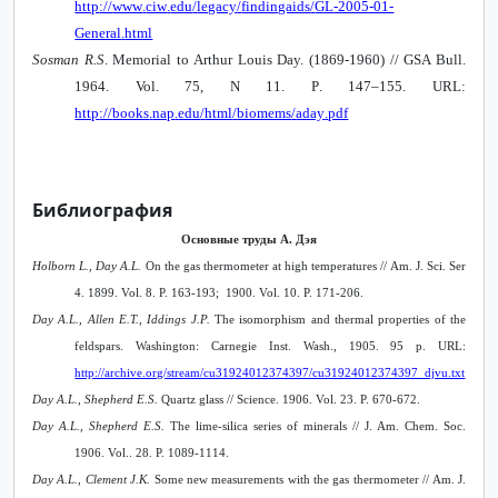
http
://
www
.
ciw
.
edu
/
legacy
/
findingaids
/
GL
-2005-01-
General
.
html
Sosman R.S
. Memorial to Arthur Louis Day. (1869-1960) // GSA Bull.
1964. Vol. 75, N 11.
P
. 147–155.
URL
:
http
://
books
.
nap
.
edu
/
html
/
biomems
/
aday
.
pdf
Библиография
Основные труды А. Дэя
Holborn L., Day A.L.
On the gas thermometer at high temperatures // Am. J. Sci. Ser
4. 1899. Vol. 8. P. 163-193; 1900. Vol. 10. P. 171-206.
Day A.L., Allen E.T., Iddings J.P.
The isomorphism and thermal properties of the
feldspars. Washington: Carnegie Inst. Wash., 1905. 95 p. URL:
http://archive.org/stream/cu31924012374397/cu31924012374397_djvu.txt
Day A.L., Shepherd E.S.
Quartz glass // Science. 1906. Vol. 23. P. 670-672.
Day A.L., Shepherd E.S.
The lime-silica series of minerals // J. Am. Chem. Soc.
1906. Vol.. 28. P. 1089-1114.
Day A.L., Clement J.K.
Some new measurements with the gas thermometer // Am. J.