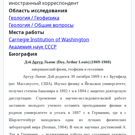
иностранный корреспондент
Область исследования
Геология / Геофизика
Геология / Общие вопросы
Места работы
Carnegie Institution of Washington
Академия наук СССР
Биография
Дэй
Артур
Льюис
(Day, Arthur Louis) (1869-1960)
американский физик, геофизик и геохимик
Артур Льюис
Дэй родился 30 октября 1869 г. в г. Брукфилд
(шт. Массачусетс, США). Изучал физику в Йельском университете,
получил степень бакалавра в 1892 г. и в 1894 г. защитил докторскую
диссертацию. Стремление к научно-исследовательской работе
заставило молодого ученого оставить преподавание физики в
родном университете и уехать в 1897 г. в Германию, где в г.
Шарлоттенбург находилась одна из лучших физических
лабораторий мира (
Sosman
, 1964). В числе научных достижений А.
Дэя в Германии – коллективная работа над созданием газового