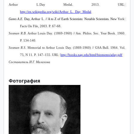
Arthur L.Day Medal. 2013. URL:
http://en.wikipedia.org/wiki/Arthur_L._Day_Medal
Gates A.E.
Day, Arthur L. // A to Z of Earth Scientists: Notable Scientists. New
York:
Facts On File, 2003. P. 67-68.
Sosman R.B
. Arthur Louis Day. (1869-1960) // Am. Philos. Soc. Year Book. 1960.
P. 134-140.
Sosman R.S
. Memorial to Arthur Louis Day. (1869-1960) // GSA Bull. 1964. Vol.
75, N 11.
P
. 147–155. URL:
http://books.nap.edu/html/biomems/aday.pdf
Составитель И.Г. Малахова
Фотография