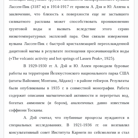
Лассен-Пик (3187 м) в 1914-1917 гг. привела А. Дэя и Ю. Аллена к
заключению, что близость к поверхности еще не застывшего
силикатного расплава может способствовать проникновению
грунтовой воды и вызвать вследствие этого серию
низкотемпературных эксплозий пара. Они связали извержения
вулкана Лассен-Пик с быстрой кристаллизацией переохлажденной
дацитовой магмы в результате поглощения просачивающейся воды
(«
The
v
olcanic
a
ctivity and
h
ot
s
prings of Lassen Peak»,
1925).
В 1929-1930 гг. А. Дэй и Ю. Аллен проводили буровые
работы на территории Йеллоустонского национального парка США
(штаты Вайоминг, Монтана, Айдахо) – в районе гейзеров. Результаты
были опубликованы в 1935 г. в совместной монографии. Работа
содержит описания магматической активности и перегретых вод,
богатых аммонием (и бором), аналогичных давно известным
соффиони Тосканы.
А. Дэй считал, что глубинные процессы нуждаются в
специальных исследованиях. В 1921-1936 гг. он возглавлял
консультативный совет Института Карнеги по сейсмологии и стал