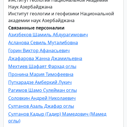
Наук Азербайджана
Институт геологии и геофизики Национальной
академии наук Азербайджана
Связанные персоналии
Азизбеков Шамиль Абдурагимович
Асланова Севиль Муталибовна
Горин Виктор Афанасьевич
Джафарова Жанна Джамильевна
Мехтиев Шафаят Фархад оглы
Пронина Мария Тимофеевна
Путкарадзе Амберкий Лукич
Рагимов Шамо Сулейман оглы
Соловкин Андрей Николаевич
Султанов Азаль Джафар оглы
Султанов Кадыр (Гадир) Мамедович (Мамед
оглы)