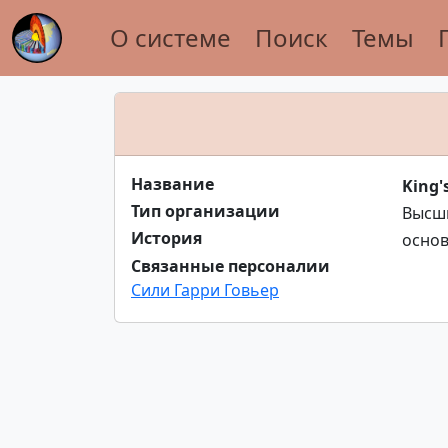
О системе
Поиск
Темы
Название
King'
Тип организации
Высши
История
основ
Связанные персоналии
Сили Гарри Говьер