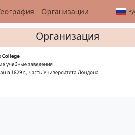
География
Организации
Ру
Организация
s College
е учебные заведения
ан в 1829 г., часть Университета Лондона