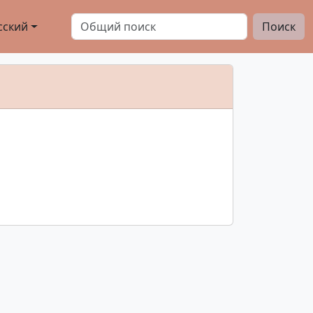
сский
Поиск