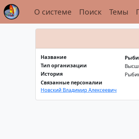
О системе
Поиск
Темы
Название
Рыби
Тип организации
Высши
История
Рыбин
Связанные персоналии
Новский Владимир Алексеевич