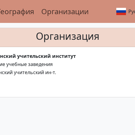
География
Организации
Ру
Организация
нский учительский институт
е учебные заведения
ский учительский ин-т.