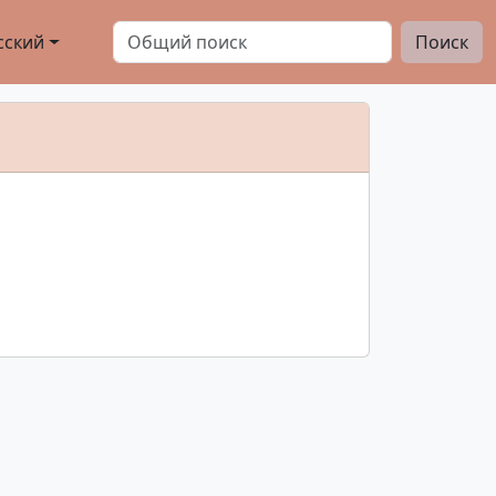
сский
Поиск