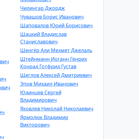
Чилингар Джордж
Чувашов Борис Иванович
Шаповалов Юрий Борисович
Шацкий Владислав
Станиславович
Шенгёр Али Мехмет Джелаль
Штейнманн Иоганн Генрих
ович
Конрад Готфрид Густав
Щеглов Алексей Дмитриевич
вич
Эпов Михаил Иванович
ович
Юдинцев Сергей
Владимирович
Яковлев Николай Николаевич
ич
Ярмолюк Владимир
Викторович
ич