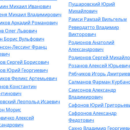
Пущаровский Юрий
мин Михаил Иванович
Михайлович
еня Михаил Владимирович
Рамси Рамзай Вильгельм
иков Аркадий Романович
Ревердатто Владимир
ов Олег Львович
Викторович
н Борис Вульфович
Родионов Анатолий
нсон-Лессинг Франц
Александрович
евич
Родионов Сергей Михайл
ов Сергей Борисович
Розанов Алексей Юрьевич
ов Юрий Георгиевич
Рябчиков Игорь Дмитрие
иков Феликс Артемьевич
Салманов Фарман Курбан
нов Константин
Самсонов Александр
нтинович
Владимирович
овский Леопольд Исаевич
Сафонов Юрий Григорьев
он Морис
Сафронов Александр
вичко Алексей
Федотович
сандрович
Сахно Владимир Георгиев