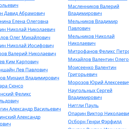
ольевич
Масленников Валерий
н Давид Абрамович
Владимирович
нина Елена Олеговна
Мельников Владимир
Павлович
ин Николай Николаевич
Мельников Николай
лов Олег Михайлович
Николаевич
ин Николай Иосифович
Митрофанов Феликс Петр
ров Валерий Николаевич
Михайлов Валентин Олег
ев Ким Карпович
Моисеенко Валентин
ншайн Лев Павлович
Григорьевич
ов Михаил Владимирович
Морозов Юрий Алексееви
ара Сюнсо
Наугольных Сергей
нский Феликс
Владимирович
льдович
Ниггли Пауль
гин Александр Васильевич
Опарин Виктор Николаев
инский Александр
Осборн Генри Фэрфилд
ович