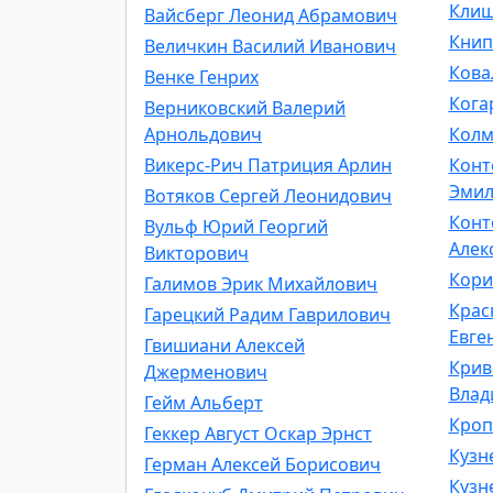
Клиш
Вайсберг Леонид Абрамович
Книп
Величкин Василий Иванович
Кова
Венке Генрих
Кога
Верниковский Валерий
Арнольдович
Колм
Викерс-Рич Патриция Арлин
Конт
Эмил
Вотяков Сергей Леонидович
Конт
Вульф Юрий Георгий
Алек
Викторович
Кори
Галимов Эрик Михайлович
Крас
Гарецкий Радим Гаврилович
Евге
Гвишиани Алексей
Крив
Джерменович
Влад
Гейм Альберт
Кроп
Геккер Август Оскар Эрнст
Кузн
Герман Алексей Борисович
Кузн