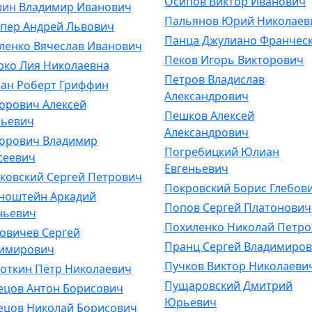
Осипов Виктор Иванович
ин Владимир Иванович
Пальянов Юрий Николаев
пер Андрей Львович
Панца Джулиано Франчес
ленко Вячеслав Иванович
Пеков Игорь Викторович
рко Лия Николаевна
Петров Владислав
ан Роберт Гриффин
Александрович
орович Алексей
Пешков Алексей
ьевич
Александрович
орович Владимир
Погребицкий Юлиан
сеевич
Евгеньевич
ковский Сергей Петрович
Покровский Борис Глебов
ноштейн Аркадий
Попов Сергей Платонович
ньевич
Похиленко Николай Петр
овичев Сергей
Пранц Сергей Владимиро
имирович
Пучков Виктор Николаеви
откин Пётр Николаевич
Пущаровский Дмитрий
ецов Антон Борисович
Юрьевич
ецов Николай Борисович