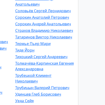
Анатольевич
Соловьёв Сергей Леонидович
Сорокин Анатолий Петрович
Сорокин Андрей Анатольевич
Страхов Владимир Николаевич
Татаринов Виктор Николаевич
ович
Термье Пьер Мари
ович
Тиде Йорн
Тихоцкий Сергей Андреевич
Толмачёва-Карпинская Евгения
ч
Александровна
Трубецкой Климент
Николаевич
Трубицын Валерий Петрович
ич
Удинцев Глеб Борисович
Уеда Сейя