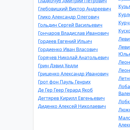
Гладкочуб Дмитрий Петрович
Кузь
Глебовицкий Виктор Андреевич
Курл
Глико Александр Олегович
Курч
Гольдин Сергей Васильевич
Куск
Гончаров Владислав Иванович
Леви
Гордеев Евгений Ильич
Леви
Гордиенко Иван Власович
Юль
Горячев Николай Анатольевич
Леон
Грин Дэвид Хедли
Леон
Гриценко Александр Иванович
Летн
Грот фон Пауль Генрих
Лоба
Де Гер Геер Герард Якоб
Вале
Дегтярев Кирилл Евгеньевич
Лобк
Диденко Алексей Николаевич
Люж
Мало
Алек