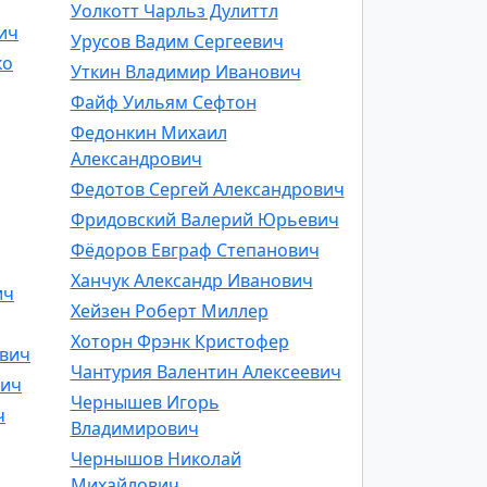
Уолкотт Чарльз Дулиттл
ич
Урусов Вадим Сергеевич
ко
Уткин Владимир Иванович
Файф Уильям Сефтон
Федонкин Михаил
Александрович
Федотов Сергей Александрович
Фридовский Валерий Юрьевич
Фёдоров Евграф Степанович
Ханчук Александр Иванович
ич
Хейзен Роберт Миллер
Хоторн Фрэнк Кристофер
ович
Чантурия Валентин Алексеевич
вич
Чернышев Игорь
ч
Владимирович
Чернышов Николай
Михайлович