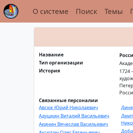
О системе
Поиск
Темы
Название
Росси
Тип организации
Акад
История
1724 
худож
Петер
Росси
Связанные персоналии
Авсюк Юрий Николаевич
Дине
Адушкин Виталий Васильевич
Дмит
Нико
Акинин Вячеслав Васильевич
Добр
Аксютин Олег Евгеньевич