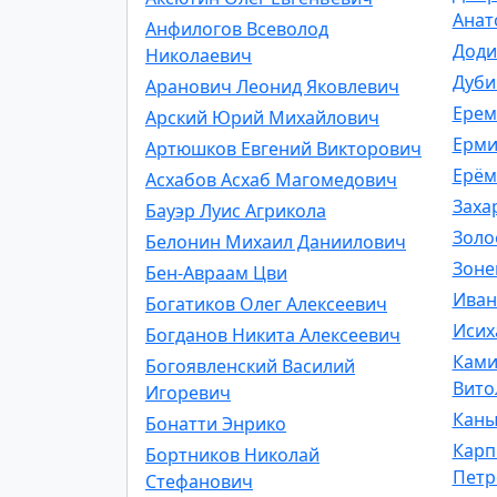
Анат
Анфилогов Всеволод
Доди
Николаевич
Дуби
Аранович Леонид Яковлевич
Ерем
Арский Юрий Михайлович
Ерми
Артюшков Евгений Викторович
Ерём
Асхабов Асхаб Магомедович
Заха
Бауэр Луис Агрикола
Золо
Белонин Михаил Даниилович
Зоне
Бен-Авраам Цви
Иван
Богатиков Олег Алексеевич
Исих
Богданов Никита Алексеевич
Ками
Богоявленский Василий
Вито
Игоревич
Каны
Бонатти Энрико
Карп
Бортников Николай
Петр
Стефанович