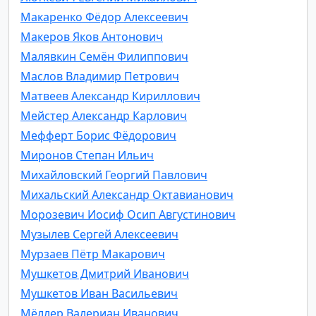
Макаренко Фёдор Алексеевич
Макеров Яков Антонович
Малявкин Семён Филиппович
Маслов Владимир Петрович
Матвеев Александр Кириллович
Мейстер Александр Карлович
Мефферт Борис Фёдорович
Миронов Степан Ильич
Михайловский Георгий Павлович
Михальский Александр Октавианович
Морозевич Иосиф Осип Августинович
Музылев Сергей Алексеевич
Мурзаев Пётр Макарович
Мушкетов Дмитрий Иванович
Мушкетов Иван Васильевич
Мёллер Валериан Иванович