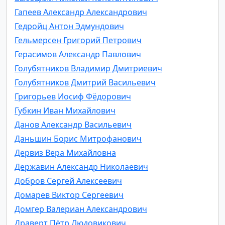
Гапеев Александр Александрович
Гедройц Антон Эдмундович
Гельмерсен Григорий Петрович
Герасимов Александр Павлович
Голубятников Владимир Дмитриевич
Голубятников Дмитрий Васильевич
Григорьев Иосиф Фёдорович
Губкин Иван Михайлович
Данов Александр Васильевич
Даньшин Борис Митрофанович
Дервиз Вера Михайловна
Державин Александр Николаевич
Добров Сергей Алексеевич
Домарев Виктор Сергеевич
Домгер Валериан Александрович
Драверт Пётр Людовикович