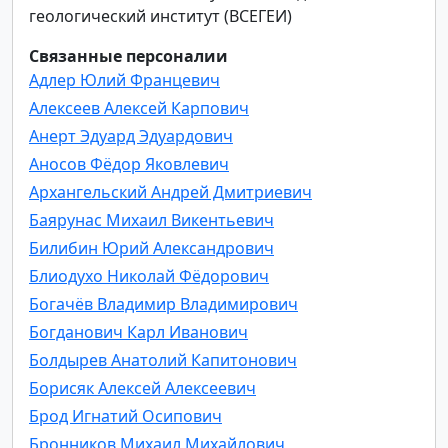
геологический институт (ВСЕГЕИ)
Связанные персоналии
Адлер Юлий Францевич
Алексеев Алексей Карпович
Анерт Эдуард Эдуардович
Аносов Фёдор Яковлевич
Архангельский Андрей Дмитриевич
Баярунас Михаил Викентьевич
Билибин Юрий Александрович
Блиодухо Николай Фёдорович
Богачёв Владимир Владимирович
Богданович Карл Иванович
Болдырев Анатолий Капитонович
Борисяк Алексей Алексеевич
Брод Игнатий Осипович
Бронников Михаил Михайлович