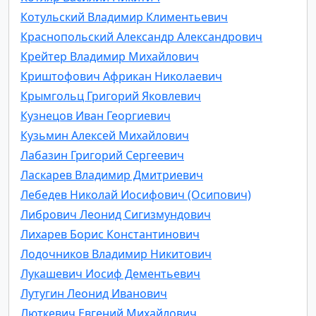
Котульский Владимир Климентьевич
Краснопольский Александр Александрович
Крейтер Владимир Михайлович
Криштофович Африкан Николаевич
Крымгольц Григорий Яковлевич
Кузнецов Иван Георгиевич
Кузьмин Алексей Михайлович
Лабазин Григорий Сергеевич
Ласкарев Владимир Дмитриевич
Лебедев Николай Иосифович (Осипович)
Либрович Леонид Сигизмундович
Лихарев Борис Константинович
Лодочников Владимир Никитович
Лукашевич Иосиф Дементьевич
Лутугин Леонид Иванович
Люткевич Евгений Михайлович