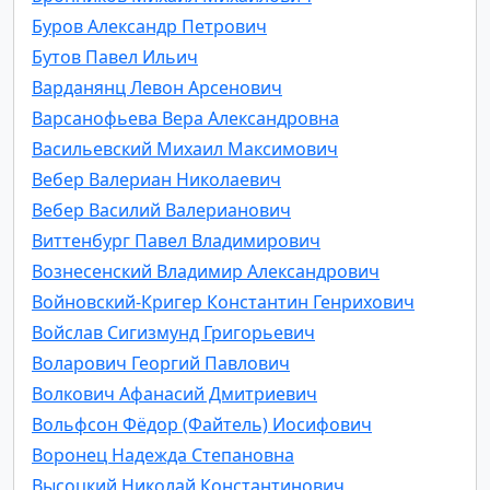
Буров Александр Петрович
Бутов Павел Ильич
Варданянц Левон Арсенович
Варсанофьева Вера Александровна
Васильевский Михаил Максимович
Вебер Валериан Николаевич
Вебер Василий Валерианович
Виттенбург Павел Владимирович
Вознесенский Владимир Александрович
Войновский-Кригер Константин Генрихович
Войслав Сигизмунд Григорьевич
Воларович Георгий Павлович
Волкович Афанасий Дмитриевич
Вольфсон Фёдор (Файтель) Иосифович
Воронец Надежда Степановна
Высоцкий Николай Константинович