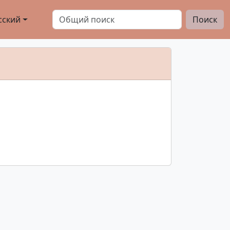
сский
Поиск