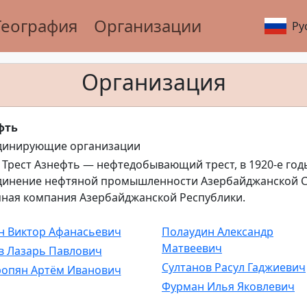
География
Организации
Ру
Организация
фть
динирующие организации
- Трест Азнефть — нефтедобывающий трест, в 1920-е го
инение нефтяной промышленности Азербайджанской ССР
ная компания Азербайджанской Республики.
н Виктор Афанасьевич
Полаудин Александр
Матвеевич
в Лазарь Павлович
Султанов Расул Гаджиевич
опян Артём Иванович
Фурман Илья Яковлевич