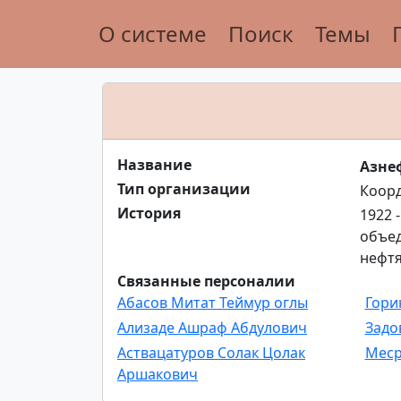
О системе
Поиск
Темы
Название
Азне
Тип организации
Коор
История
1922 
объед
нефтя
Связанные персоналии
Абасов Митат Теймур оглы
Гори
Ализаде Ашраф Абдулович
Задо
Аствацатуров Солак Цолак
Меср
Аршакович