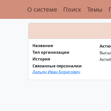
О системе
Поиск
Темы
Название
Актю
Тип организации
Высши
История
Актюб
Связанные персоналии
Дальян Иван Борисович