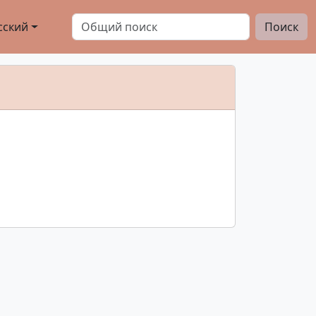
сский
Поиск