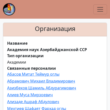
Организация
Название
Академия наук Азербайджанской ССР
Тип организации
Академии
Связанные персоналии
Абасов Митат Теймур оглы
Абрамович Михаил Владимирович
Азизбеков Шамиль Абдурагимович
Алиев Муса Мирзоевич
Ализаде Ашраф Абдулович
Мехтиев Шафаят Фархад оглы