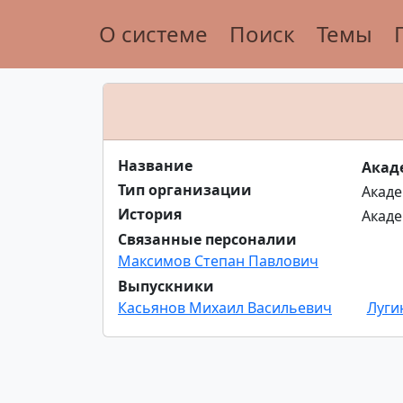
О системе
Поиск
Темы
Название
Акад
Тип организации
Акад
История
Акад
Связанные персоналии
Максимов Степан Павлович
Выпускники
Касьянов Михаил Васильевич
Луги