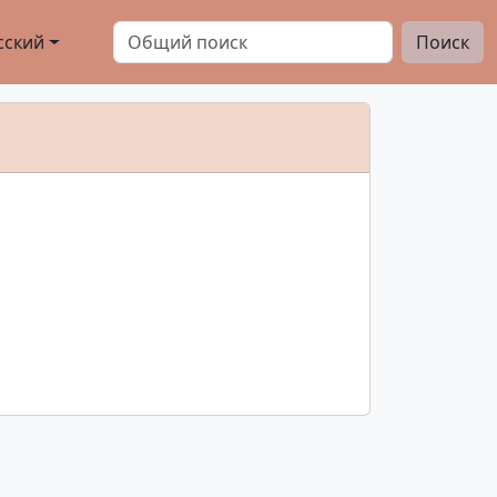
сский
Поиск