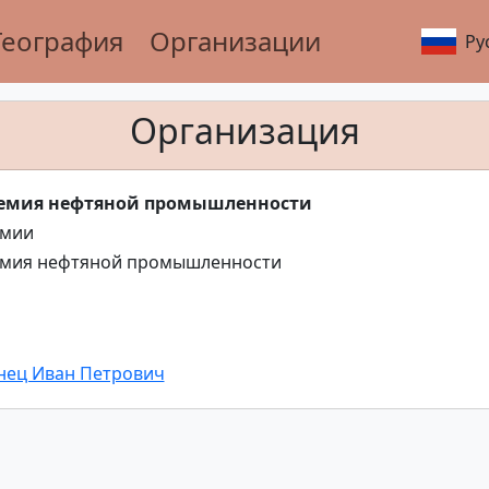
География
Организации
Ру
Организация
емия нефтяной промышленности
емии
емия нефтяной промышленности
нец Иван Петрович