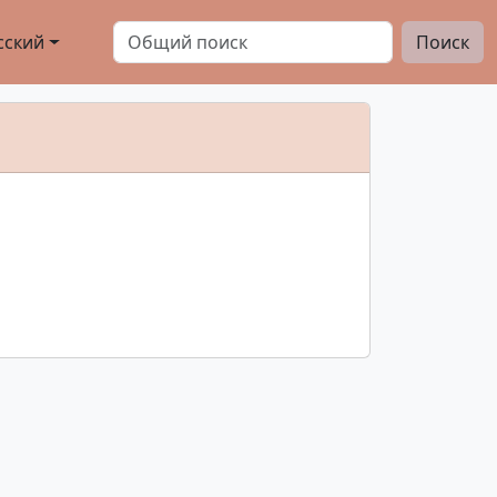
сский
Поиск