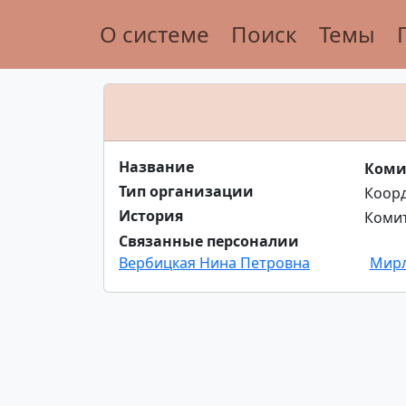
О системе
Поиск
Темы
Название
Коми
Тип организации
Коор
История
Комит
Связанные персоналии
Вербицкая Нина Петровна
Мирл