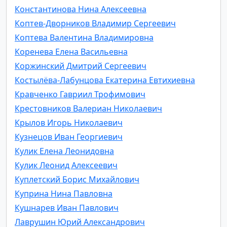
Константинова Нина Алексеевна
Коптев-Дворников Владимир Сергеевич
Коптева Валентина Владимировна
Коренева Елена Васильевна
Коржинский Дмитрий Сергеевич
Костылёва-Лабунцова Екатерина Евтихиевна
Кравченко Гавриил Трофимович
Крестовников Валериан Николаевич
Крылов Игорь Николаевич
Кузнецов Иван Георгиевич
Кулик Елена Леонидовна
Кулик Леонид Алексеевич
Куплетский Борис Михайлович
Куприна Нина Павловна
Кушнарев Иван Павлович
Лаврушин Юрий Александрович