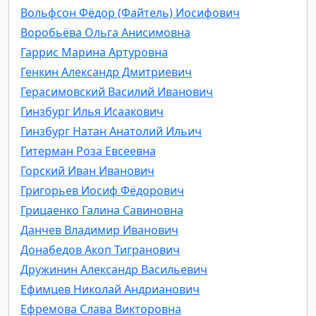
Вольфсон Фёдор (Файтель) Иосифович
Воробьёва Ольга Анисимовна
Гаррис Марина Артуровна
Генкин Александр Дмитриевич
Герасимовский Василий Иванович
Гинзбург Илья Исаакович
Гинзбург Натан Анатолий Ильич
Гитерман Роза Евсеевна
Горский Иван Иванович
Григорьев Иосиф Фёдорович
Грицаенко Галина Савиновна
Данчев Владимир Иванович
Донабедов Акоп Тигранович
Дружинин Александр Васильевич
Ефимцев Николай Андрианович
Ефремова Слава Викторовна