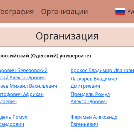
География
Организации
Ру
Организация
российский (Одесский) университет
орович-Березовский
Крокос Владимир Иванов
лай Александрович
Ласкарев Владимир
еев Михаил Васильевич
Дмитриевич
тофович Африкан
Прендель Ромул
лаевич
Александрович
дель Ромул
Ферсман Александр
сандрович
Евгеньевич