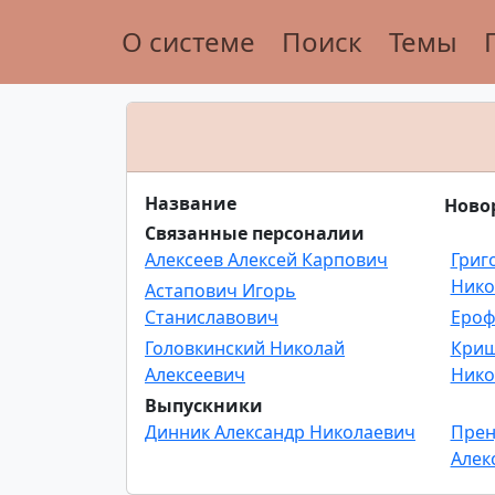
О системе
Поиск
Темы
Название
Ново
Связанные персоналии
Алексеев Алексей Карпович
Григ
Нико
Астапович Игорь
Станиславович
Ероф
Головкинский Николай
Криш
Алексеевич
Нико
Выпускники
Динник Александр Николаевич
Прен
Алек