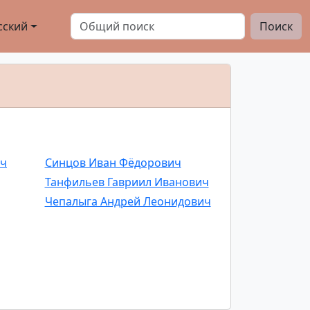
сский
Поиск
ич
Синцов Иван Фёдорович
Танфильев Гавриил Иванович
Чепалыга Андрей Леонидович