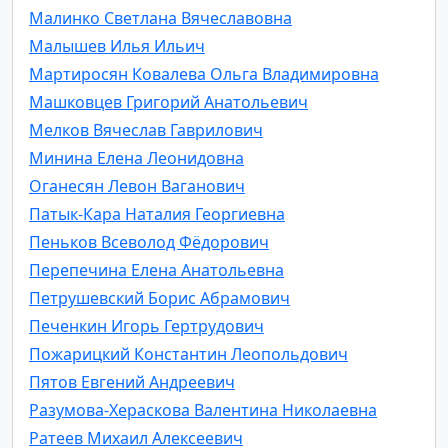
Малинко Светлана Вячеславовна
Малышев Илья Ильич
Мартиросян Ковалева Ольга Владимировна
Машковцев Григорий Анатольевич
Мелков Вячеслав Гаврилович
Минина Елена Леонидовна
Оганесян Левон Ваганович
Патык-Кара Наталия Георгиевна
Пеньков Всеволод Фёдорович
Перепечина Елена Анатольевна
Петрушевский Борис Абрамович
Печенкин Игорь Гертрудович
Пожарицкий Константин Леопольдович
Пятов Евгений Андреевич
Разумова-Хераскова Валентина Николаевна
Ратеев Михаил Алексеевич