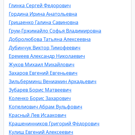
Глинка Сергей Федорович
Гордина Ирина Анатольевна
Грицаенко Галина Савиновна
Грум-Гржимайло Софья Владимировна
Добролюбова Татьяна Алексеевна
Дубинчук Виктор Тимофеевич
Еремеев Александр Николаевич
Жуков Михаил Михайлович
Захаров Евгений Евгеньевич
Зильберминц Вениамин Аркадьевич
Зубарев Борис Матвеевич
Коленко Борис Захарович
Копелиович Абрам Вульфович
Красный Лев Исаакович
Крашенинников Григорий Фёдорович
Кулиш Евгений Алексеевич