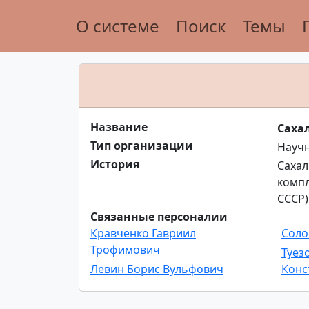
О системе
Поиск
Темы
Название
Саха
Тип организации
Науч
История
Сахал
компл
СССР)
Связанные персоналии
Кравченко Гавриил
Соло
Трофимович
Туез
Левин Борис Вульфович
Конс