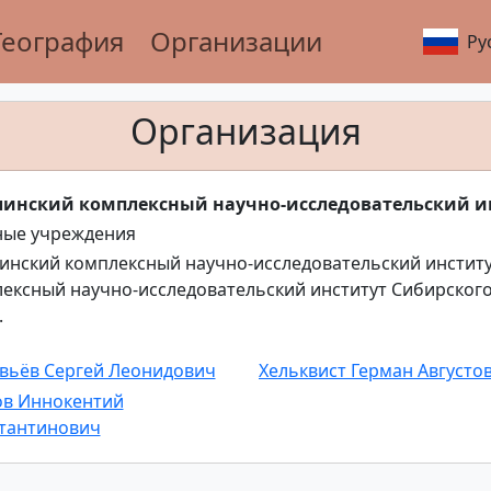
География
Организации
Ру
Организация
линский комплексный научно-исследовательский и
ные учреждения
инский комплексный научно-исследовательский инстит
ексный научно-исследовательский институт Сибирског
.
вьёв Сергей Леонидович
Хельквист Герман Августо
ов Иннокентий
тантинович