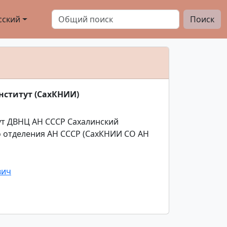
сский
Поиск
нститут (СахКНИИ)
ут ДВНЦ АН СССР Сахалинский
о отделения АН СССР (СахКНИИ СО АН
вич