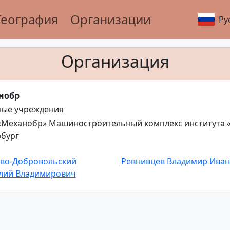
География
Организации
Ру
Организация
нобр
ные учреждения
Механобр» Машиностроительный комплекс института «М
бург
во-Добровольский
Ревнивцев Владимир Ива
лий Владимирович