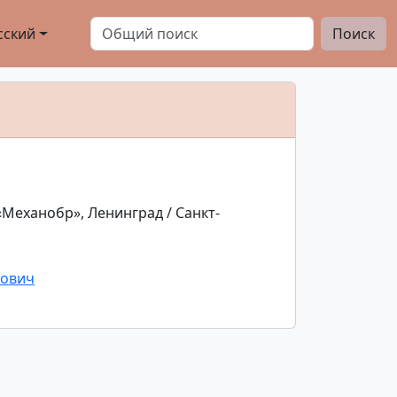
сский
Поиск
еханобр», Ленинград / Санкт-
нович