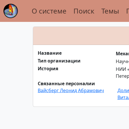
О системе
Поиск
Темы
Название
Меха
Тип организации
Науч
История
НИИ «
Петер
Связанные персоналии
Вайсберг Леонид Абрамович
Доли
Вита