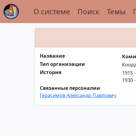
О системе
Поиск
Темы
Название
Коми
Тип организации
Коор
История
1915 
1930 
Связанные персоналии
Герасимов Александр Павлович