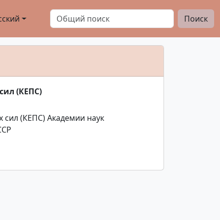
сский
Поиск
ил (КЕПС)
 сил (КЕПС) Академии наук
ССР