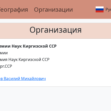
География
Организации
Ру
Организация
емии Наук Киргизской ССР
емии
мия Наук Киргизской ССР
рг.ССР
в Василий Михайлович