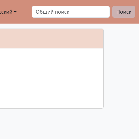
сский
Поиск