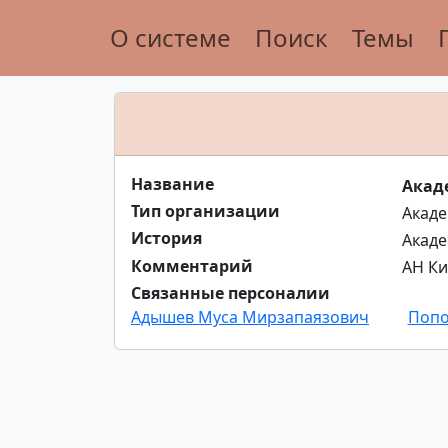
О системе
Поиск
Темы
Название
Акад
Тип организации
Акад
История
Акаде
Комментарий
АН Ки
Связанные персоналии
Адышев Муса Мирзапаязович
Попо