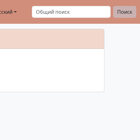
сский
Поиск