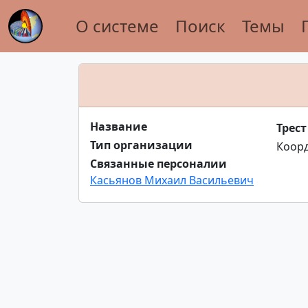
О системе
Поиск
Темы
Название
Трес
Тип организации
Коор
Связанные персоналии
Касьянов Михаил Васильевич