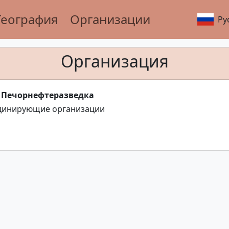
География
Организации
Ру
Организация
т Печорнефтеразведка
динирующие организации