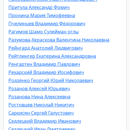
Притула Александр Фомич
Пронина Мария Тимофеевна
Пчелинцев Владимир Фёдорович
Рагимов Шамо Сулейман оглы
Разумова-Хераскова Валентина Николаевна
Рейнгард Анатолий Людвигович
Рейтлингер Екатерина Александровна
Ренгартен Владимир Павлович
Рехарский Владимир Иосифович
Родзянко Георгий Юрий Николаевич
Розанов Алексей Юрьевич
Розанова Нина Алексеевна
Ростовцев Николай Никитич
Саркисян Сергей Галустович
Седлецкий Владимир Иванович
Седлецкий Иван Дмитриевич