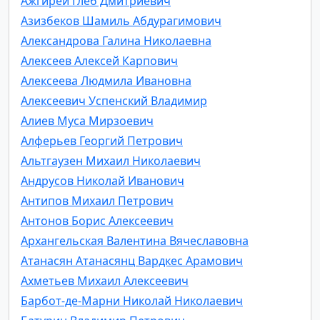
Ажгирей Глеб Дмитриевич
Азизбеков Шамиль Абдурагимович
Александрова Галина Николаевна
Алексеев Алексей Карпович
Алексеева Людмила Ивановна
Алексеевич Успенский Владимир
Алиев Муса Мирзоевич
Алферьев Георгий Петрович
Альтгаузен Михаил Николаевич
Андрусов Николай Иванович
Антипов Михаил Петрович
Антонов Борис Алексеевич
Архангельская Валентина Вячеславовна
Атанасян Атанасянц Вардкес Арамович
Ахметьев Михаил Алексеевич
Барбот-де-Марни Николай Николаевич