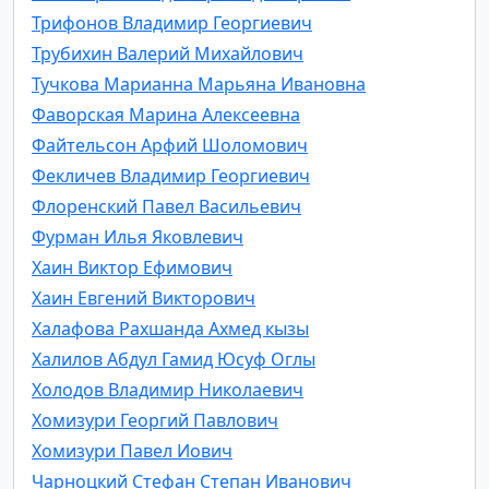
Трифонов Владимир Георгиевич
Трубихин Валерий Михайлович
Тучкова Марианна Марьяна Ивановна
Фаворская Марина Алексеевна
Файтельсон Арфий Шоломович
Фекличев Владимир Георгиевич
Флоренский Павел Васильевич
Фурман Илья Яковлевич
Хаин Виктор Ефимович
Хаин Евгений Викторович
Халафова Рахшанда Ахмед кызы
Халилов Абдул Гамид Юсуф Оглы
Холодов Владимир Николаевич
Хомизури Георгий Павлович
Хомизури Павел Иович
Чарноцкий Стефан Степан Иванович