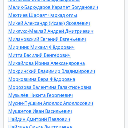
Мелик-Бархударов Карапет Богданович
Мехтиев Шафаят Фархад оглы
Микей Александр (Исаак) Яковлевич
Миклухо-Маклай Андрей Дмитриевич
Милановский Евгений Евгеньевич
Мирчинк Михаил Фёдорович
Митта Василий Венгерович
Михайлова Ирина Александровна
Мокринский Владимир Владимирович
Морковкина Вера Фёдоровна
Морозова Валентина Галактионовна
Музылёв Никита Георгиевич
Мусин-Пушкин Аполлос Аполлосович
Мушкетов Иван Васильевич
Найдин Дмитрий Павлович
Найдина Ольга Дмитриевна