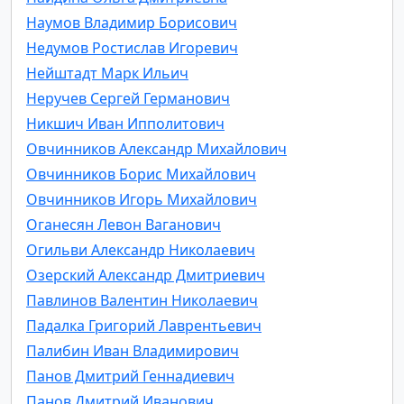
Наумов Владимир Борисович
Недумов Ростислав Игоревич
Нейштадт Марк Ильич
Неручев Сергей Германович
Никшич Иван Ипполитович
Овчинников Александр Михайлович
Овчинников Борис Михайлович
Овчинников Игорь Михайлович
Оганесян Левон Ваганович
Огильви Александр Николаевич
Озерский Александр Дмитриевич
Павлинов Валентин Николаевич
Падалка Григорий Лаврентьевич
Палибин Иван Владимирович
Панов Дмитрий Геннадиевич
Панов Дмитрий Иванович