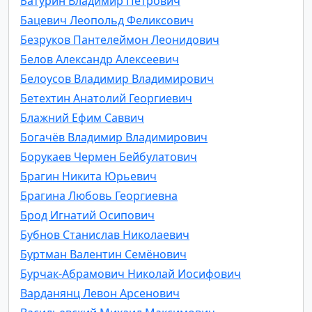
Батурин Владимир Петрович
Бацевич Леопольд Феликсович
Безруков Пантелеймон Леонидович
Белов Александр Алексеевич
Белоусов Владимир Владимирович
Бетехтин Анатолий Георгиевич
Блажний Ефим Саввич
Богачёв Владимир Владимирович
Борукаев Чермен Бейбулатович
Брагин Никита Юрьевич
Брагина Любовь Георгиевна
Брод Игнатий Осипович
Бубнов Станислав Николаевич
Буртман Валентин Семёнович
Бурчак-Абрамович Николай Иосифович
Варданянц Левон Арсенович