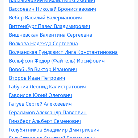
Васильевский Михаил Максимович
Вассоевич Николай Брониславович
Вебер Василий Валерианович
Виттенбург Павел Владимирович
Вишневская Валентина Сергеевна
Волкова Надежда Сергеевна
Волчанская Рундквист Инга Константиновна
Вольфсон Фёдор (Файтель) Иосифович
Воробьёв Виктор Иванович
Второв Иван Петрович
Габуния Леонид Калистратович
Гаврилов Юрий Олегович
Гатуев Сергей Алексеевич
Герасимов Александр Павлович
Гинзберг Альберт Семёнович
Голубятников Владимир Дмитриевич