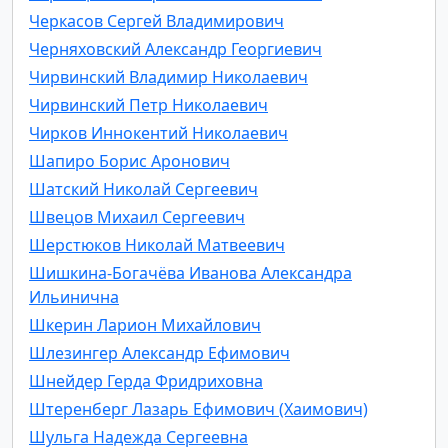
Черкасов Сергей Владимирович
Черняховский Александр Георгиевич
Чирвинский Владимир Николаевич
Чирвинский Петр Николаевич
Чирков Иннокентий Николаевич
Шапиро Борис Аронович
Шатский Николай Сергеевич
Швецов Михаил Сергеевич
Шерстюков Николай Матвеевич
Шишкина-Богачёва Иванова Александра
Ильинична
Шкерин Ларион Михайлович
Шлезингер Александр Ефимович
Шнейдер Герда Фридриховна
Штеренберг Лазарь Ефимович (Хаимович)
Шульга Надежда Сергеевна