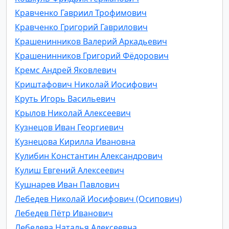
Кравченко Гавриил Трофимович
Кравченко Григорий Гаврилович
Крашенинников Валерий Аркадьевич
Крашенинников Григорий Фёдорович
Кремс Андрей Яковлевич
Криштафович Николай Иосифович
Круть Игорь Васильевич
Крылов Николай Алексеевич
Кузнецов Иван Георгиевич
Кузнецова Кирилла Ивановна
Кулибин Константин Александрович
Кулиш Евгений Алексеевич
Кушнарев Иван Павлович
Лебедев Николай Иосифович (Осипович)
Лебедев Пётр Иванович
Лебедева Наталья Алексеевна