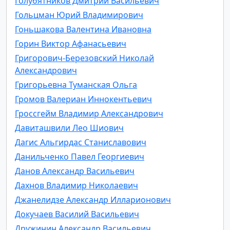
Голубятников Дмитрий Васильевич
Гольцман Юрий Владимирович
Гоньшакова Валентина Ивановна
Горин Виктор Афанасьевич
Григорович-Березовский Николай
Александрович
Григорьевна Туманская Ольга
Громов Валериан Иннокентьевич
Гроссгейм Владимир Александрович
Давиташвили Лео Шиович
Дагис Альгирдас Станиславович
Данильченко Павел Георгиевич
Данов Александр Васильевич
Дахнов Владимир Николаевич
Джанелидзе Александр Илларионович
Докучаев Василий Васильевич
Дружинин Александр Васильевич