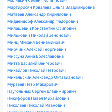
Малявкин Семён Филиппович
Мартиросян Ковалева Ольга Владимировна
Матвеев Александр Кириллович
Миддендорф Александр Федорович
Милашевич Константин Осипович
Милькович Николай Зенонович
Минц Михаил Вениаминович
Мирчинк Алексей Георгиевич
Миссуна Анна Болеславовна
Митта Василий Венгерович
Михайлов Николай Петрович
Михальский Александр Октавианович
Мурзаев Пётр Макарович
Наугольных Сергей Владимирович
Никифоров Павел Михайлович
Николаев Николай Иванович