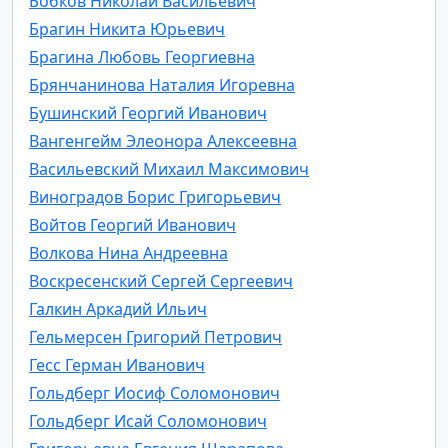
Бобков Николай Васильевич
Брагин Никита Юрьевич
Брагина Любовь Георгиевна
Брянчанинова Наталия Игоревна
Бушинский Георгий Иванович
Вангенгейм Элеонора Алексеевна
Васильевский Михаил Максимович
Виноградов Борис Григорьевич
Войтов Георгий Иванович
Волкова Нина Андреевна
Воскресенский Сергей Сергеевич
Галкин Аркадий Ильич
Гельмерсен Григорий Петрович
Гесс Герман Иванович
Гольдберг Иосиф Соломонович
Гольдберг Исай Соломонович