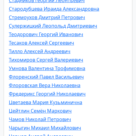
Стадников Георгий Леонтьевич
Стародубцева Ираида Александровна
Стремоухов Дмитрий Петрович
Сулержицкий Леопольд Дмитриевич
Теодорович Георгий Иванович
Тесаков Алексей Сергеевич
Тилло Алексей Андреевич
Тихомиров Сергей Валериевич
Умнова Валентина Трофимовна
Флоренский Павел Васильевич
Флоровская Вера Николаевна
Фредерикс Георгий Николаевич
Цветаева Мария Кузьминична
Цейтлин Семён Маркович
Чамов Николай Петрович
Чарыгин Михаил Михайлович