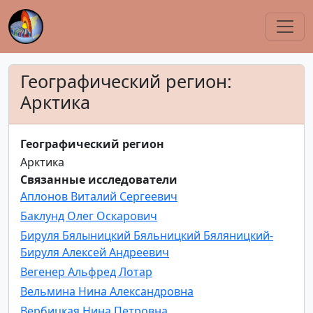
Географический регион:
Арктика
Географический регион
Арктика
Связанные исследователи
Аплонов Виталий Сергеевич
Баклунд Олег Оскарович
Бируля Бялыницкий Бяльницкий Бяляницкий-
Бируля Алексей Андреевич
Вегенер Альфред Лотар
Вельмина Нина Александровна
Вербицкая Нина Петровна