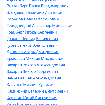
Виттенбург Павел Владимирович
Влодавец Владимир Иванович
Воронов Павел Стефанович
Городницкий Александр Моисеевич
Грамберг Игорь Сергеевич
Громов Леонид Васильевич
Гусев Евгений Анатольевич
Данилов Игорь Дмитриевич
Ермолаев Михаил Михайлович
Захаров Виктор Александрович
Захаров Виктор Георгиевич
Зенкевич Лев Александрович
Калинко Михаил Кузьмич
Каминский Валерий Дмитриевич
Карякин Юрий Викторович
Кинд Наталья Владимировна