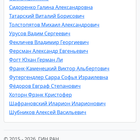
Сидоренко Галина Александровна
Татарский Виталий Борисович
Толстопятов Михаил Александрович
Урусов Вадим Сергеевич
Фекличев Владимир Георгиевич
Ферсман Александр Евгеньевич
Фогт Юхан Герман Ли
Франк-Каменецкий Виктор Альбертович
Футергендлер Сарра Софья Израилевна
Фёдоров Евграф Степанович
Хоторн Фрэнк Кристофер
Шафрановский Иларион Иларионович
Шубников Алексей Васильевич
© 2015 -
2026, ГИН РАН