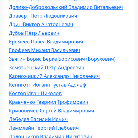
Доливо-Добровольский Владимир Витальевич
Драверт Пётр Людовикович
Дриц Виктор Анатольевич
Дубов Пётр Львович
Еремеев Павел Владимирович
Ерофеев Михаил Васильевич
Звягин Борис Берке Борисович (Борухович)
Земятченский Пётр Андреевич
Карножицкий Александр Николаевич
Кеннготт Иоганн Густав Адольф
Костов Иван Николов
Кравченко Гавриил Трофимович
Кривовичев Сергей Владимирович
Лебедев Василий Ильич
Леммлейн Георгий Глебович
Лодочников Владимир Никитович