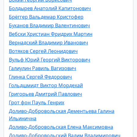
Болдырев Анатолий Капитонович
Брёггер Вальдемар Кристофер
Буканов Владимир Валентинович
Вебски Христиан Фридрих Мартин
Вернадский Владимир Иванович
Вотяков Сергей Леонидович
Вульф Юрий Георгий Викторович
Галиулин Равиль Вагизович
Глинка Сергей Федорович
Гольдшмидт Виктор Мордехай
Григорьев Дмитрий Павлович
Грот фон Пауль Генрих
Доливо-Добровольская Дементьева Галина
Ильинична
Доливо-Добровольская Елена Максимовна
Доливо-Добровольский Вадим Владимирович