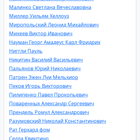
Малинко Светлана Вячеславовна
Миллер Уильям Хеллоуз
Миропольский Леонид Михайлович
Михеев Виктор Иванович
Науман Георг Амадеус Карл Фридрих
Ниггли Пауль
Никитин Василий Васильевич
Пальянов Юрий Николаевич
Патрен Эжен Луи Мельхиор
Пеков Игорь Викторович
Пилипенко Павел Прокопьевич
Поваренных Александр Сергеевич
Прендель Ромул Александрович
Разумовский Николай Константинович
Рат Герхард фом
Селла Квинтино