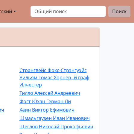
сский
Поиск
Странгвейс Фокс-Стрэнгуэйс
Уильям Томас Хорнер -й граф
Илчестер
Тилло Алексей Андреевич
Фогт Юхан Герман Ли
ич
Хаин Виктор Ефимович
Шмальгаузен Иван Иванович
Щеглов Николай Прокофьевич