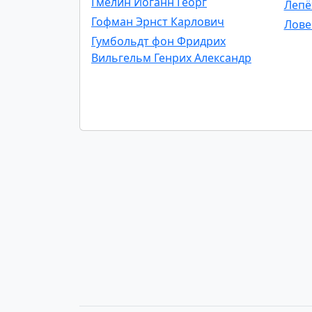
Гмелин Иоганн Георг
Лепё
Гофман Эрнст Карлович
Лове
Гумбольдт фон Фридрих
Вильгельм Генрих Александр