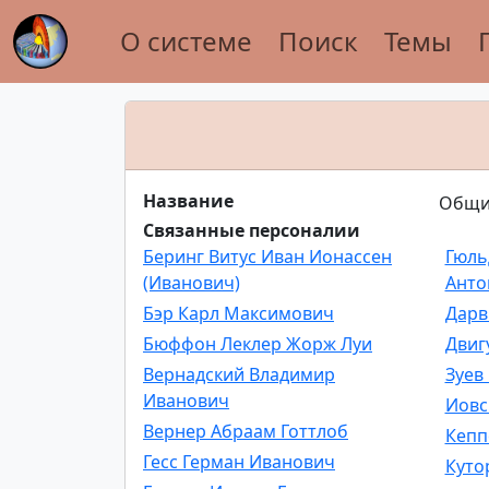
О системе
Поиск
Темы
Название
Общи
Связанные персоналии
Беринг Витус Иван Ионассен
Гюль
(Иванович)
Анто
Бэр Карл Мак­си­мо­вич
Дарв
Бюффон Леклер Жорж Луи
Двиг
Вернадский Владимир
Зуев
Иванович
Иовс
Вернер Абраам Готтлоб
Кепп
Гесс Герман Иванович
Куто