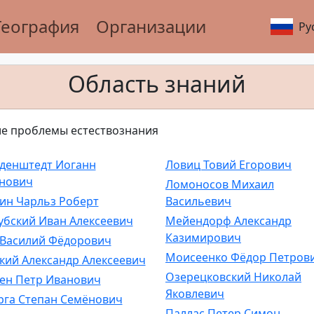
География
Организации
Ру
Область знаний
е проблемы естествознания
денштедт Иоганн
Ловиц Товий Егорович
нович
Ломоносов Михаил
ин Чарльз Роберт
Васильевич
убский Иван Алексеевич
Мейендорф Александр
Казимирович
 Василий Фёдорович
Моисеенко Фёдор Петров
кий Александр Алексеевич
Озерецковский Николай
ен Петр Иванович
Яковлевич
рга Степан Семёнович
Паллас Петер Симон