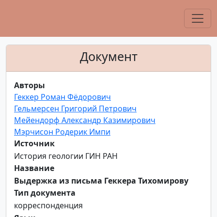
Документ
Авторы
Геккер Роман Фёдорович
Гельмерсен Григорий Петрович
Мейендорф Александр Казимирович
Мэрчисон Родерик Импи
Источник
История геологии ГИН РАН
Название
Выдержка из письма Геккера Тихомирову
Тип документа
корреспонденция