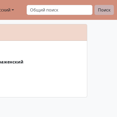
сский
Поиск
браженский