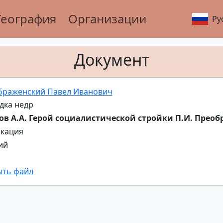
География
Организации
Ру
Документ
браженский Павел Иванович
дка недр
ов А.А. Герой социалистической стройки П.И. Прео
кация
ий
ыть файл