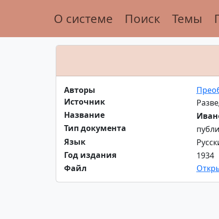
О системе
Поиск
Темы
Авторы
Прео
Источник
Разве
Название
Иван
Тип документа
публи
Язык
Русск
Год издания
1934
Файл
Откр