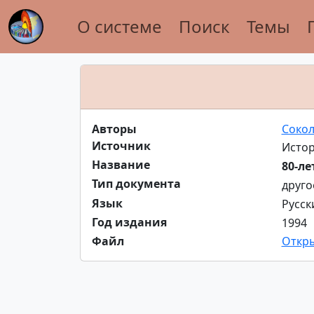
О системе
Поиск
Темы
Авторы
Сокол
Источник
Истор
Название
80-ле
Тип документа
друго
Язык
Русск
Год издания
1994
Файл
Откр