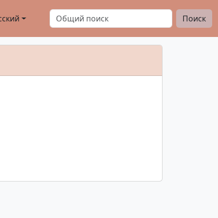
сский
Поиск