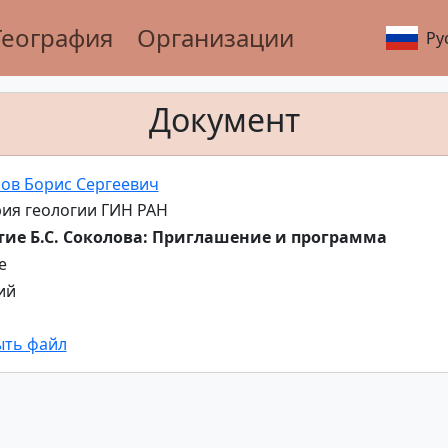
География
Организации
Ру
Документ
ов Борис Сергеевич
ия геологии ГИН РАН
тие Б.С. Соколова: Приглашение и программа
е
ий
ыть файл