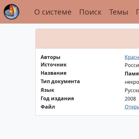
О системе
Поиск
Темы
Авторы
Красн
Источник
Росси
Название
Памят
Тип документа
некро
Язык
Русск
Год издания
2008
Файл
Откр