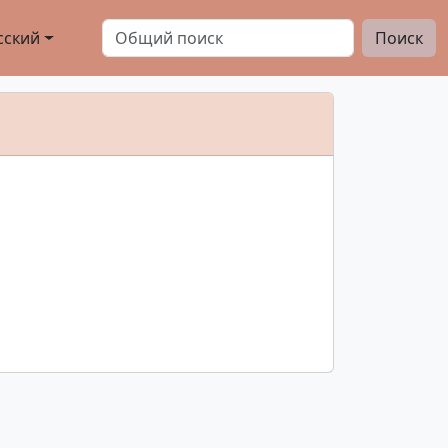
сский
Поиск