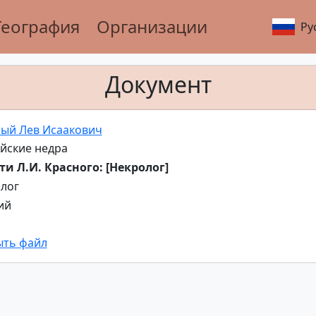
География
Организации
Ру
Документ
ый Лев Исаакович
йские недра
и Л.И. Красного: [Некролог]
лог
ий
ыть файл