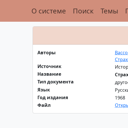
О системе
Поиск
Темы
Авторы
Вассо
Страх
Источник
Истор
Название
Стра
Тип документа
друго
Язык
Русск
Год издания
1968
Файл
Откр