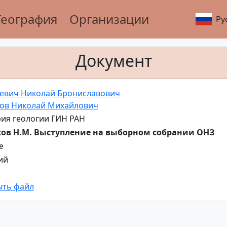
География
Организации
Ру
Документ
евич Николай Брониславович
ов Николай Михайлович
ия геологии ГИН РАН
хов Н.М. Выступление на выборном собрании ОНЗ
е
ий
ыть файл