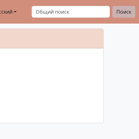
сский
Поиск