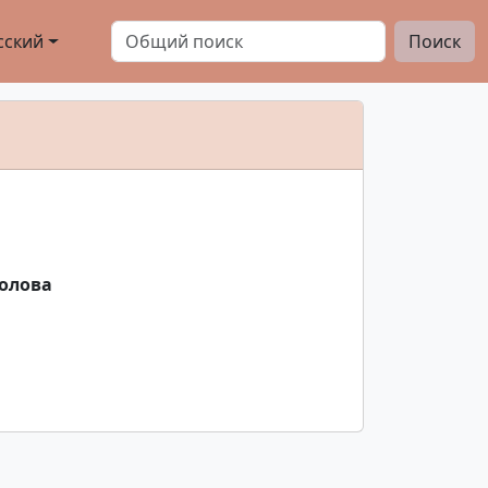
сский
Поиск
колова