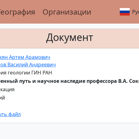
География
Организации
Ру
Документ
кян Артем Арамович
ов Василий Андреевич
ия геологии ГИН РАН
енный путь и научное наследие профессора В.А. Со
кация
ий
ыть файл