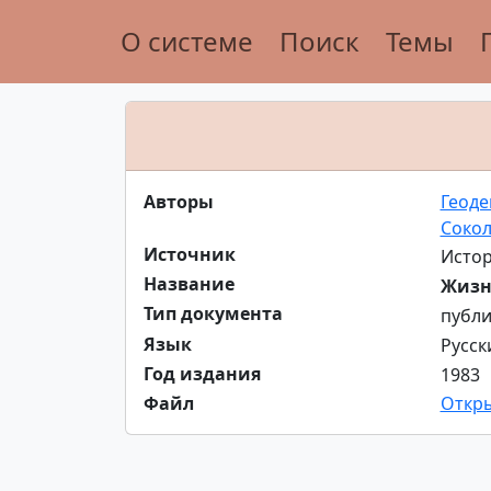
О системе
Поиск
Темы
Авторы
Геоде
Сокол
Источник
Истор
Название
Жизн
Тип документа
публи
Язык
Русск
Год издания
1983
Файл
Откр