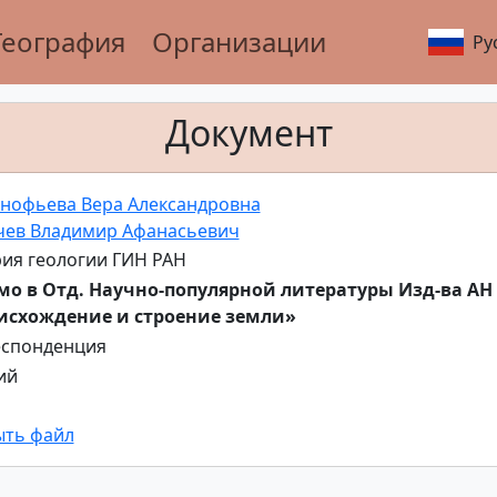
География
Организации
Ру
Документ
нофьева Вера Александровна
чев Владимир Афанасьевич
ия геологии ГИН РАН
о в Отд. Научно-популярной литературы Изд-ва АН 
исхождение и строение земли»
еспонденция
ий
ыть файл