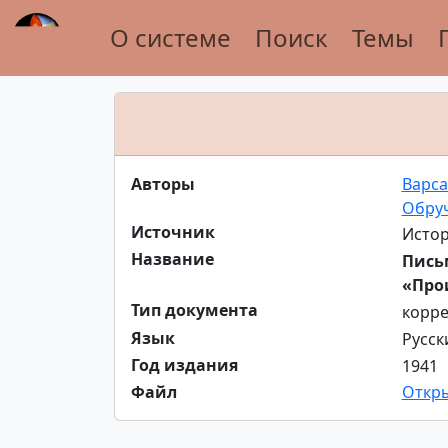
О системе
Поиск
Темы
Авторы
Варса
Обру
Источник
Истор
Название
Письм
«Про
Тип документа
корр
Язык
Русск
Год издания
1941
Файл
Откр